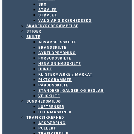
SKO
STØVLER
STØVLET
VALG AF SIKKERHEDSSKO
SKADEDYRSBEKÆMPELSE
STIGER
SKILTE
ADVARSELSSKILTE
BRANDSKILTE
CYKELOPRYDNING
FORBUDSSKILTE
HENVISNINGSSKILTE
HUNDE
KLISTERMÆRKE / MARKAT
PIKTOGRAMMER
PÅBUDSSKILTE
STANDERE, GALGER OG BESLAG
VEJSKILTE
SUNDHEDSMILJØ
LUFTRENSER
OZONMASKINER
TRAFIKSIKKERHED
AFSPÆRRING
PULLERT
TRAFIKSPEJLE