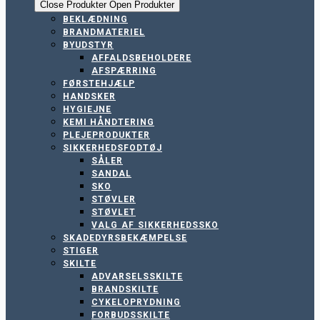
Close Produkter
Open Produkter
BEKLÆDNING
BRANDMATERIEL
BYUDSTYR
AFFALDSBEHOLDERE
AFSPÆRRING
FØRSTEHJÆLP
HANDSKER
HYGIEJNE
KEMI HÅNDTERING
PLEJEPRODUKTER
SIKKERHEDSFODTØJ
SÅLER
SANDAL
SKO
STØVLER
STØVLET
VALG AF SIKKERHEDSSKO
SKADEDYRSBEKÆMPELSE
STIGER
SKILTE
ADVARSELSSKILTE
BRANDSKILTE
CYKELOPRYDNING
FORBUDSSKILTE