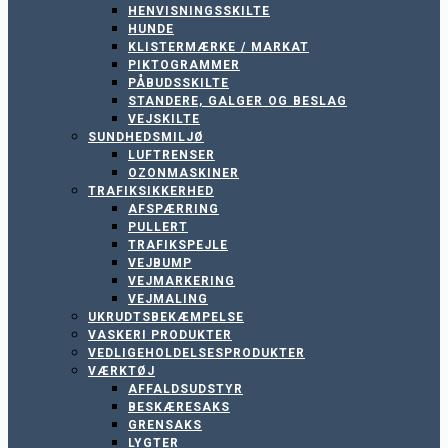
HENVISNINGSSKILTE
HUNDE
KLISTERMÆRKE / MARKAT
PIKTOGRAMMER
PÅBUDSSKILTE
STANDERE, GALGER OG BESLAG
VEJSKILTE
SUNDHEDSMILJØ
LUFTRENSER
OZONMASKINER
TRAFIKSIKKERHED
AFSPÆRRING
PULLERT
TRAFIKSPEJLE
VEJBUMP
VEJMARKERING
VEJMALING
UKRUDTSBEKÆMPELSE
VASKERI PRODUKTER
VEDLIGEHOLDELSESPRODUKTER
VÆRKTØJ
AFFALDSUDSTYR
BESKÆRESAKS
GRENSAKS
LYGTER