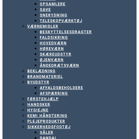
OPSAMLERE
SAVE
SNERYDNING
TELESKOPVÆRKTØJ
VÆRNEMIDLER
BESKYTTELSESDRAGTER
FALDSIKRING
HOVEDVÆRN
HØREVÆRN
SKÆREUDSTYR
ØJENVÆRN
ÅNDEDRÆTSVÆRN
BEKLÆDNING
BRANDMATERIEL
BYUDSTYR
AFFALDSBEHOLDERE
AFSPÆRRING
FØRSTEHJÆLP
HANDSKER
HYGIEJNE
KEMI HÅNDTERING
PLEJEPRODUKTER
SIKKERHEDSFODTØJ
SÅLER
SANDAL