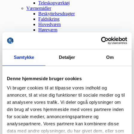
Teleskopværktøj
Værnemidler
Beskyttelsesdragter
Faldsikring
Hovedværn
Høreværn
Skæreudstyr
Øjenværn
Åndedrætsværn
Beklædning
Brandmateriel
Samtykke
Detaljer
Om
Byudstyr
Affaldsbeholdere
Afspærring
Førstehjælp
Denne hjemmeside bruger cookies
Handsker
Vi bruger cookies til at tilpasse vores indhold og
Hygiejne
Kemi håndtering
annoncer, til at vise dig funktioner til sociale medier og til
Plejeprodukter
at analysere vores trafik. Vi deler også oplysninger om
Sikkerhedsfodtøj
din brug af vores hjemmeside med vores partnere inden
Såler
Sandal
for sociale medier, annonceringspartnere og
Sko
analysepartnere. Vores partnere kan kombinere disse
Støvler
data med andre oplysninger, du har givet dem, eller som
Støvlet