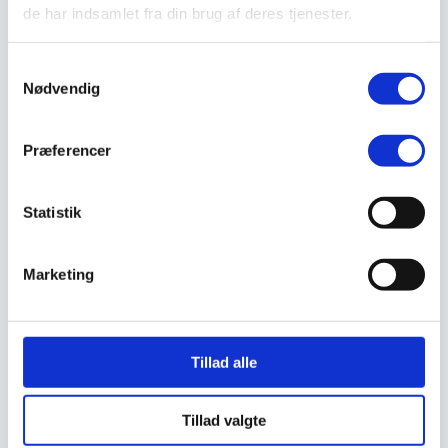
Valg af sikkerhedssko
de har indsamlet fra din brug af deres tjenester.
Skadedyrsbekæmpelse
Stiger
Skilte
Samtykkevalg
Advarselsskilte
Nødvendig
Brandskilte
Cykeloprydning
Forbudsskilte
Præferencer
Henvisningsskilte
Hunde
Klistermærke / Markat
Piktogrammer
Statistik
Påbudsskilte
Standere, galger og beslag
Vejskilte
Marketing
Sundhedsmiljø
Luftrenser
Ozonmaskiner
Trafiksikkerhed
Afspærring
Tillad alle
Pullert
Trafikspejle
Vejbump
Tillad valgte
Vejmarkering
Vejmaling