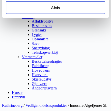
Ukrudtsbekæmpelse
Afvis
Vaskeri Produkter
Vedligeholdelsesprodukter
Værktøj
Affaldsudstyr
Beskæresaks
Grensaks
Lygter
Opsamlere
Save
Snerydning
Teleskopværktøj
Værnemidler
Beskyttelsesdragter
Faldsikring
Hovedværn
Høreværn
Skæreudstyr
Øjenværn
Åndedrætsværn
Kurser
Eftersyn
Kathrineberg
/
Vedligeholdelsesprodukter
/ Innocare Algefjerner 5L