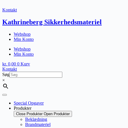
Fortsæt
til
Kontakt
indhold
Kathrineberg Sikkerhedsmateriel
Webshop
Min Konto
Webshop
Min Konto
kr.
0,00
0
Kurv
Kontakt
Søg
×
Special Opgaver
Produkter
Close Produkter
Open Produkter
Beklædning
Brandmateriel