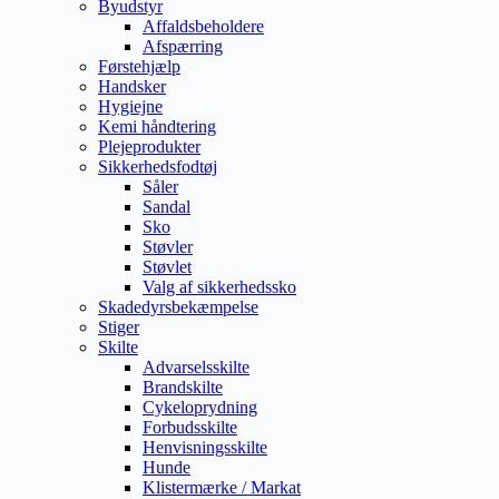
Byudstyr
Affaldsbeholdere
Afspærring
Førstehjælp
Handsker
Hygiejne
Kemi håndtering
Plejeprodukter
Sikkerhedsfodtøj
Såler
Sandal
Sko
Støvler
Støvlet
Valg af sikkerhedssko
Skadedyrsbekæmpelse
Stiger
Skilte
Advarselsskilte
Brandskilte
Cykeloprydning
Forbudsskilte
Henvisningsskilte
Hunde
Klistermærke / Markat