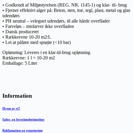
• Godkendt af Miljøstyrelsen (REG. NR. 1145-1) og klar- til- brug
• Fjerner effektivt alger på: Beton, sten, træ, tegl, plast, metal og glas
udendørs
• PH neutral – velegnet udendørs, til alle hårde overflader
• Farveløs – misfarver ikke overfladen
• Dansk produceret
• Rækkeevne 10-20 m2/L
• Let at påføre med sprøjte (<10 bar)
Opløsning: Leveres i en klar-til-brug opløsning
Rækkeevne: 1 l = 10-20 m2
Emballage: 5 Liter
Information
Hvem er vi?
Salgs- og leveringsbetingelser
Reklamation og returnering