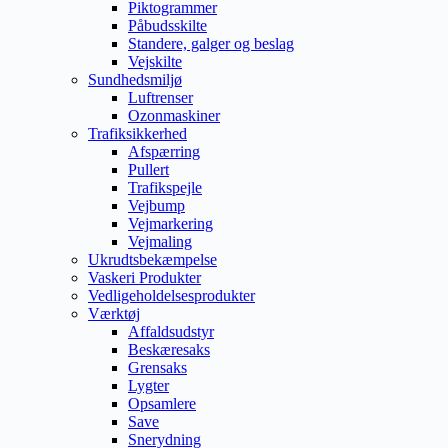
Piktogrammer
Påbudsskilte
Standere, galger og beslag
Vejskilte
Sundhedsmiljø
Luftrenser
Ozonmaskiner
Trafiksikkerhed
Afspærring
Pullert
Trafikspejle
Vejbump
Vejmarkering
Vejmaling
Ukrudtsbekæmpelse
Vaskeri Produkter
Vedligeholdelsesprodukter
Værktøj
Affaldsudstyr
Beskæresaks
Grensaks
Lygter
Opsamlere
Save
Snerydning