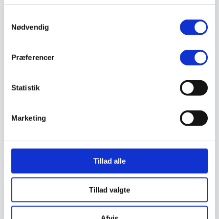
Støvlet
Valg af sikkerhedssko
Samtykkevalg
Skadedyrsbekæmpelse
Nødvendig
Stiger
Skilte
Advarselsskilte
Præferencer
Brandskilte
Cykeloprydning
Forbudsskilte
Henvisningsskilte
Statistik
Hunde
Klistermærke / Markat
Piktogrammer
Marketing
Påbudsskilte
Standere, galger og beslag
Vejskilte
Sundhedsmiljø
Luftrenser
Tillad alle
Ozonmaskiner
Trafiksikkerhed
Afspærring
Tillad valgte
Pullert
Trafikspejle
Vejbump
Vejmarkering
Afvis