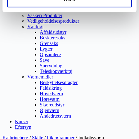
Vejmaling
Ukrudtsbekæmpelse
Vaskeri Produkter
Vedligeholdelsesprodukter
Værktøj
Affaldsudstyr
Beskæresaks
Grensaks
Lygter
Opsamlere
Save
Snerydning
Teleskopværktøj
Værnemidler
Beskyttelsesdragter
Faldsikring
Hovedværn
Høreværn
Skæreudstyr
Øjenværn
Åndedrætsværn
Kurser
Eftersyn
Kathrineberg
/
Skilte
/
Piktogrammer
/ Indkøbsvogn