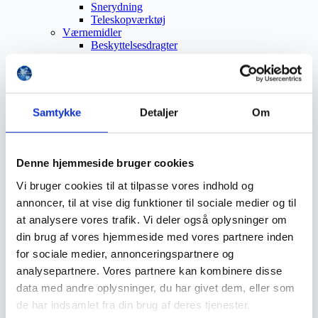
Snerydning
Teleskopværktøj
Værnemidler
Beskyttelsesdragter
Faldsikring
Hovedværn
Høreværn
Skæreudstyr
Øjenværn
Samtykke
Detaljer
Om
Åndedrætsværn
Beklædning
Brandmateriel
Byudstyr
Denne hjemmeside bruger cookies
Affaldsbeholdere
Vi bruger cookies til at tilpasse vores indhold og
Afspærring
Førstehjælp
annoncer, til at vise dig funktioner til sociale medier og til
Handsker
at analysere vores trafik. Vi deler også oplysninger om
Hygiejne
din brug af vores hjemmeside med vores partnere inden
Kemi håndtering
Plejeprodukter
for sociale medier, annonceringspartnere og
Sikkerhedsfodtøj
analysepartnere. Vores partnere kan kombinere disse
Såler
data med andre oplysninger, du har givet dem, eller som
Sandal
Sko
de har indsamlet fra din brug af deres tjenester.
Støvler