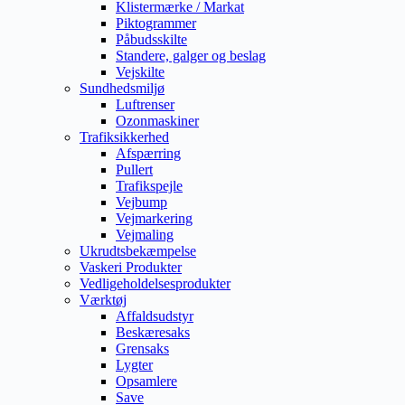
Klistermærke / Markat
Piktogrammer
Påbudsskilte
Standere, galger og beslag
Vejskilte
Sundhedsmiljø
Luftrenser
Ozonmaskiner
Trafiksikkerhed
Afspærring
Pullert
Trafikspejle
Vejbump
Vejmarkering
Vejmaling
Ukrudtsbekæmpelse
Vaskeri Produkter
Vedligeholdelsesprodukter
Værktøj
Affaldsudstyr
Beskæresaks
Grensaks
Lygter
Opsamlere
Save