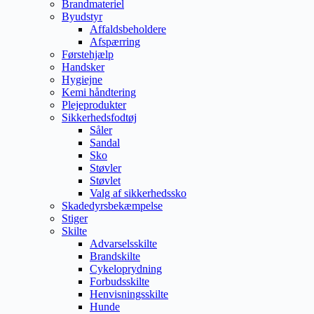
Brandmateriel
Byudstyr
Affaldsbeholdere
Afspærring
Førstehjælp
Handsker
Hygiejne
Kemi håndtering
Plejeprodukter
Sikkerhedsfodtøj
Såler
Sandal
Sko
Støvler
Støvlet
Valg af sikkerhedssko
Skadedyrsbekæmpelse
Stiger
Skilte
Advarselsskilte
Brandskilte
Cykeloprydning
Forbudsskilte
Henvisningsskilte
Hunde