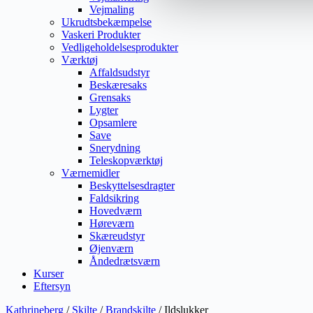
Vejmaling
Ukrudtsbekæmpelse
Vaskeri Produkter
Vedligeholdelsesprodukter
Værktøj
Affaldsudstyr
Beskæresaks
Grensaks
Lygter
Opsamlere
Save
Snerydning
Teleskopværktøj
Værnemidler
Beskyttelsesdragter
Faldsikring
Hovedværn
Høreværn
Skæreudstyr
Øjenværn
Åndedrætsværn
Kurser
Eftersyn
Kathrineberg
/
Skilte
/
Brandskilte
/ Ildslukker