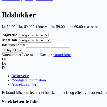
Ildslukker
kr.
59,00
–
kr.
69,00
Prisinterval: kr. 59,00 til kr. 69,00
Inkl. moms
Størrelse
Materiale
Ildslukker antal
Tilføj til kurv
Varenummer
Ikke mulig
Kategori
Brandskilte
Del
Del
Del
Beskrivelse
Yderligere information
Anmeldelser (0)
Et brandskilt, som leverer et budskab præcist og effektivt hvor end d
Selvklæbende folie