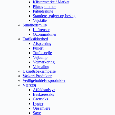
Klistermærke / Markat
Piktogrammer
Påbudsskilte
Standere, galger og beslag
Vejskilte
Sundhedsmiljø
Luftrenser
Ozonmaskiner
Trafiksikkerhed
Afspærring
Pullert
Trafikspejle
Vejbump
Vejmarkering
Vejmaling
Ukrudtsbekæmpelse
Vaskeri Produkter
Vedligeholdelsesprodukter
Værktøj
Affaldsudstyr
Beskæresaks
Grensaks
Lygter
Opsamlere
Save