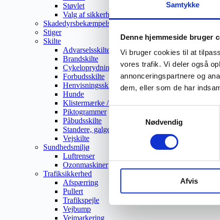
Samtykke
Støvlet
Valg af sikkerhedssko
Skadedyrsbekæmpelse
Stiger
Denne hjemmeside bruger c
Skilte
Advarselsskilte
Vi bruger cookies til at tilpas
Brandskilte
vores trafik. Vi deler også 
Cykeloprydning
annonceringspartnere og anal
Forbudsskilte
Henvisningsskilte
dem, eller som de har indsaml
Hunde
Klistermærke / Markat
Samtykkevalg
Piktogrammer
Påbudsskilte
Nødvendig
Standere, galger og beslag
Vejskilte
Sundhedsmiljø
Luftrenser
Ozonmaskiner
Trafiksikkerhed
Afvis
Afspærring
Pullert
Trafikspejle
Vejbump
Vejmarkering