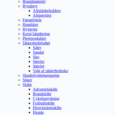
Brandmateriel
Byudstyr
Affaldsbeholdere
Afspærring
Førstehjælp
Handsker
Hygiejne
Kemi håndtering
Plejeprodukter
Sikkerhedsfodtøj
Såler
Sandal
Sko
Støvler
Støvlet
Valg af sikkerhedssko
Skadedyrsbekæmpelse
Stiger
Skilte
Advarselsskilte
Brandskilte
Cykeloprydning
Forbudsskilte
Henvisningsskilte
Hunde