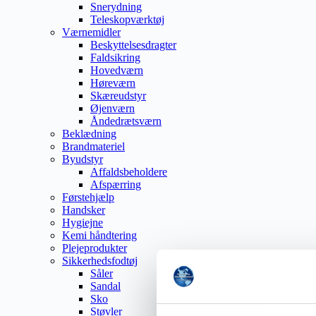
Snerydning
Teleskopværktøj
Værnemidler
Beskyttelsesdragter
Faldsikring
Hovedværn
Høreværn
Skæreudstyr
Øjenværn
Åndedrætsværn
Beklædning
Brandmateriel
Byudstyr
Affaldsbeholdere
Afspærring
Førstehjælp
Handsker
Hygiejne
Kemi håndtering
Plejeprodukter
Sikkerhedsfodtøj
Såler
Sandal
Sko
Støvler