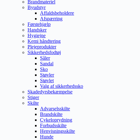
Brandmateriel
Byudstyr
Affaldsbeholdere
Afspærring
Førstehjælp
Handsker
Hygiejne
Kemi håndtering
Plejeprodukter
Sikkerhedsfodtøj
Såler
Sandal
Sko
Støvler
Støvlet
Valg af sikkerhedssko
Skadedyrsbekæmpelse
Stiger
Skilte
Advarselsskilte
Brandskilte
Cykeloprydning
Forbudsskilte
Henvisningsskilte
Hunde