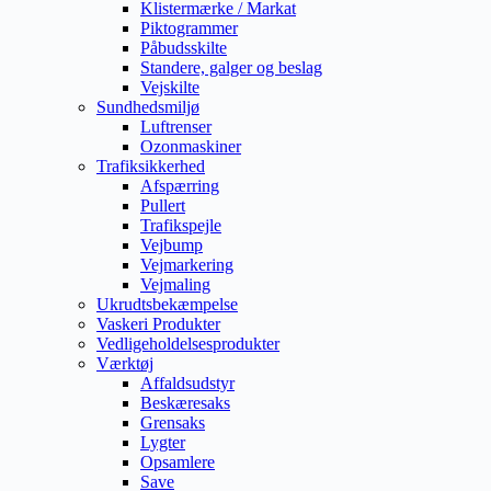
Klistermærke / Markat
Piktogrammer
Påbudsskilte
Standere, galger og beslag
Vejskilte
Sundhedsmiljø
Luftrenser
Ozonmaskiner
Trafiksikkerhed
Afspærring
Pullert
Trafikspejle
Vejbump
Vejmarkering
Vejmaling
Ukrudtsbekæmpelse
Vaskeri Produkter
Vedligeholdelsesprodukter
Værktøj
Affaldsudstyr
Beskæresaks
Grensaks
Lygter
Opsamlere
Save