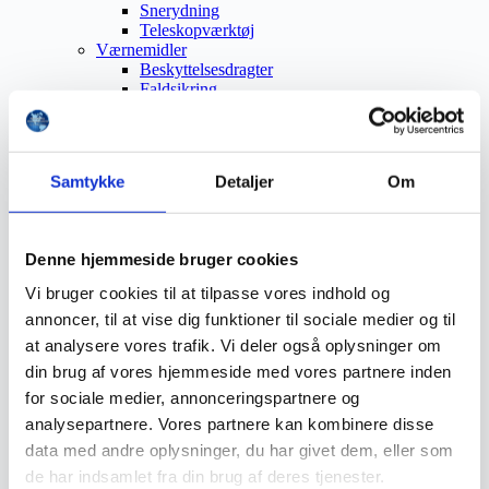
Snerydning
Teleskopværktøj
Værnemidler
Beskyttelsesdragter
Faldsikring
Hovedværn
Høreværn
Skæreudstyr
Øjenværn
Samtykke
Detaljer
Om
Åndedrætsværn
Beklædning
Brandmateriel
Byudstyr
Denne hjemmeside bruger cookies
Affaldsbeholdere
Afspærring
Vi bruger cookies til at tilpasse vores indhold og
Førstehjælp
annoncer, til at vise dig funktioner til sociale medier og til
Handsker
Hygiejne
at analysere vores trafik. Vi deler også oplysninger om
Kemi håndtering
din brug af vores hjemmeside med vores partnere inden
Plejeprodukter
for sociale medier, annonceringspartnere og
Sikkerhedsfodtøj
Såler
analysepartnere. Vores partnere kan kombinere disse
Sandal
data med andre oplysninger, du har givet dem, eller som
Sko
de har indsamlet fra din brug af deres tjenester.
Støvler