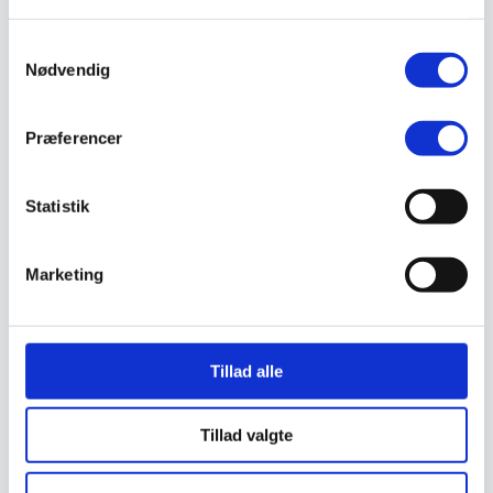
Støvlet
Valg af sikkerhedssko
Samtykkevalg
Skadedyrsbekæmpelse
Nødvendig
Stiger
Skilte
Advarselsskilte
Brandskilte
Præferencer
Cykeloprydning
Forbudsskilte
Henvisningsskilte
Statistik
Hunde
Klistermærke / Markat
Piktogrammer
Påbudsskilte
Marketing
Standere, galger og beslag
Vejskilte
Sundhedsmiljø
Luftrenser
Ozonmaskiner
Tillad alle
Trafiksikkerhed
Afspærring
Pullert
Tillad valgte
Trafikspejle
Vejbump
Vejmarkering