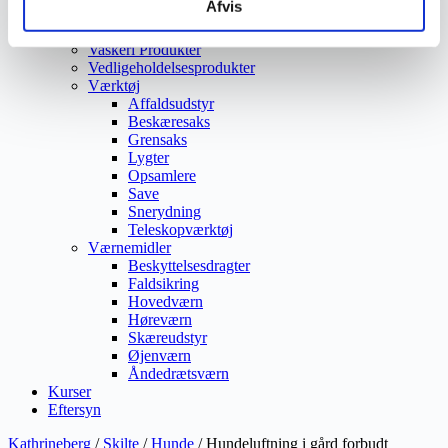
Afvis
Vejmaling
Ukrudtsbekæmpelse
Vaskeri Produkter
Vedligeholdelsesprodukter
Værktøj
Affaldsudstyr
Beskæresaks
Grensaks
Lygter
Opsamlere
Save
Snerydning
Teleskopværktøj
Værnemidler
Beskyttelsesdragter
Faldsikring
Hovedværn
Høreværn
Skæreudstyr
Øjenværn
Åndedrætsværn
Kurser
Eftersyn
Kathrineberg
/
Skilte
/
Hunde
/ Hundeluftning i gård forbudt