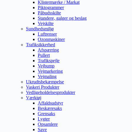
Klistermærke / Markat
Piktogrammer
Påbudsskilte
Standere, galger og beslag
Vejskilte
Sundhedsmiljø
Luftrenser
Ozonmaskiner
Trafiksikkerhed
Afspærring
Pullert
Trafikspejle
Vejbump
Vejmarkering
Vejmaling
Ukrudtsbekæmpelse
Vaskeri Produkter
Vedligeholdelsesprodukter
Værktøj
Affaldsudstyr
Beskæresaks
Grensaks
Lygter
Opsamlere
Save