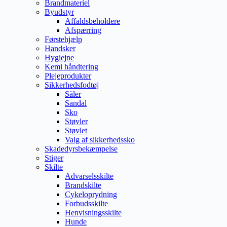
Brandmateriel
Byudstyr
Affaldsbeholdere
Afspærring
Førstehjælp
Handsker
Hygiejne
Kemi håndtering
Plejeprodukter
Sikkerhedsfodtøj
Såler
Sandal
Sko
Støvler
Støvlet
Valg af sikkerhedssko
Skadedyrsbekæmpelse
Stiger
Skilte
Advarselsskilte
Brandskilte
Cykeloprydning
Forbudsskilte
Henvisningsskilte
Hunde