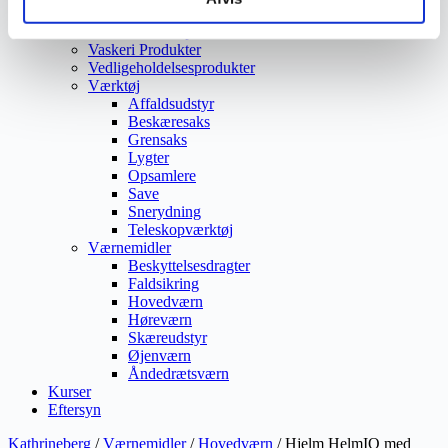
Vejmaling
Ukrudtsbekæmpelse
Vaskeri Produkter
Vedligeholdelsesprodukter
Værktøj
Affaldsudstyr
Beskæresaks
Grensaks
Lygter
Opsamlere
Save
Snerydning
Teleskopværktøj
Værnemidler
Beskyttelsesdragter
Faldsikring
Hovedværn
Høreværn
Skæreudstyr
Øjenværn
Åndedrætsværn
Kurser
Eftersyn
Kathrineberg
/
Værnemidler
/
Hovedværn
/ Hjelm HelmIQ med