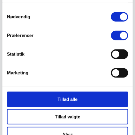
Støvlet
Valg af sikkerhedssko
Samtykkevalg
Skadedyrsbekæmpelse
Nødvendig
Stiger
Skilte
Advarselsskilte
Præferencer
Brandskilte
Cykeloprydning
Forbudsskilte
Henvisningsskilte
Statistik
Hunde
Klistermærke / Markat
Piktogrammer
Marketing
Påbudsskilte
Standere, galger og beslag
Vejskilte
Sundhedsmiljø
Luftrenser
Tillad alle
Ozonmaskiner
Trafiksikkerhed
Afspærring
Tillad valgte
Pullert
Trafikspejle
Vejbump
Vejmarkering
Afvis