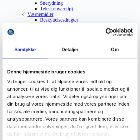
Snerydning
Teleskopværktøj
Værnemidler
Beskyttelsesdragter
Faldsikring
Hovedværn
Høreværn
Skæreudstyr
Øjenværn
Samtykke
Detaljer
Om
Åndedrætsværn
Beklædning
Brandmateriel
Byudstyr
Denne hjemmeside bruger cookies
Affaldsbeholdere
Vi bruger cookies til at tilpasse vores indhold og
Afspærring
Førstehjælp
annoncer, til at vise dig funktioner til sociale medier og til
Handsker
at analysere vores trafik. Vi deler også oplysninger om
Hygiejne
din brug af vores hjemmeside med vores partnere inden
Kemi håndtering
Plejeprodukter
for sociale medier, annonceringspartnere og
Sikkerhedsfodtøj
analysepartnere. Vores partnere kan kombinere disse
Såler
data med andre oplysninger, du har givet dem, eller som
Sandal
Sko
de har indsamlet fra din brug af deres tjenester.
Støvler