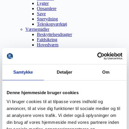
Lygter
Opsamlere
Save
Snerydning
Teleskopværktøj
Værnemidler
Beskyttelsesdragter
Faldsikring
Hovedværn
Høreværn
Skæreudstyr
Øjenværn
Åndedrætsværn
Beklædning
Samtykke
Detaljer
Om
Brandmateriel
Byudstyr
Affaldsbeholdere
Afspærring
Denne hjemmeside bruger cookies
Førstehjælp
Vi bruger cookies til at tilpasse vores indhold og
Handsker
Hygiejne
annoncer, til at vise dig funktioner til sociale medier og til
Kemi håndtering
at analysere vores trafik. Vi deler også oplysninger om
Plejeprodukter
din brug af vores hjemmeside med vores partnere inden
Sikkerhedsfodtøj
Såler