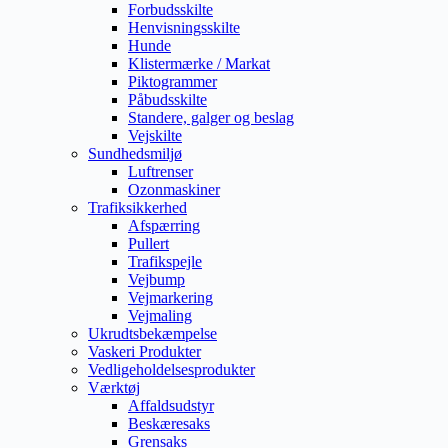
Forbudsskilte
Henvisningsskilte
Hunde
Klistermærke / Markat
Piktogrammer
Påbudsskilte
Standere, galger og beslag
Vejskilte
Sundhedsmiljø
Luftrenser
Ozonmaskiner
Trafiksikkerhed
Afspærring
Pullert
Trafikspejle
Vejbump
Vejmarkering
Vejmaling
Ukrudtsbekæmpelse
Vaskeri Produkter
Vedligeholdelsesprodukter
Værktøj
Affaldsudstyr
Beskæresaks
Grensaks