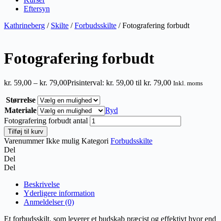
Eftersyn
Kathrineberg
/
Skilte
/
Forbudsskilte
/ Fotografering forbudt
Fotografering forbudt
kr.
59,00
–
kr.
79,00
Prisinterval: kr. 59,00 til kr. 79,00
Inkl. moms
Størrelse
Materiale
Ryd
Fotografering forbudt antal
Tilføj til kurv
Varenummer
Ikke mulig
Kategori
Forbudsskilte
Del
Del
Del
Beskrivelse
Yderligere information
Anmeldelser (0)
Et forbudsskilt, som leverer et budskab præcist og effektivt hvor end