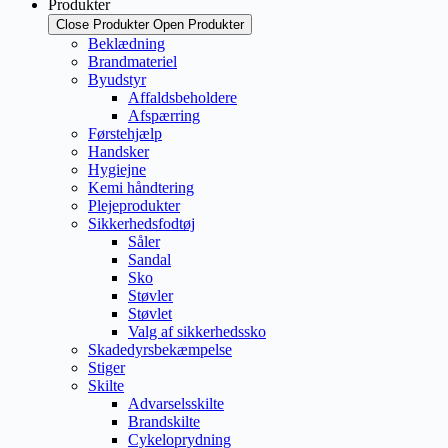
Produkter
Close Produkter
Open Produkter
Beklædning
Brandmateriel
Byudstyr
Affaldsbeholdere
Afspærring
Førstehjælp
Handsker
Hygiejne
Kemi håndtering
Plejeprodukter
Sikkerhedsfodtøj
Såler
Sandal
Sko
Støvler
Støvlet
Valg af sikkerhedssko
Skadedyrsbekæmpelse
Stiger
Skilte
Advarselsskilte
Brandskilte
Cykeloprydning