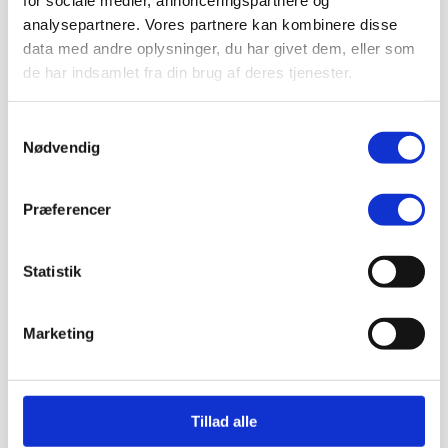
for sociale medier, annonceringspartnere og
Sandal
analysepartnere. Vores partnere kan kombinere disse
Sko
data med andre oplysninger, du har givet dem, eller som
Støvler
Støvlet
de har indsamlet fra din brug af deres tjenester.
Valg af sikkerhedssko
Skadedyrsbekæmpelse
Stiger
Samtykkevalg
Skilte
Nødvendig
Advarselsskilte
Brandskilte
Cykeloprydning
Præferencer
Forbudsskilte
Henvisningsskilte
Hunde
Klistermærke / Markat
Statistik
Piktogrammer
Påbudsskilte
Standere, galger og beslag
Marketing
Vejskilte
Sundhedsmiljø
Luftrenser
Ozonmaskiner
Trafiksikkerhed
Tillad alle
Afspærring
Pullert