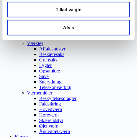
Trafikspejle
Tillad valgte
Vejbump
Vejmarkering
Vejmaling
Ukrudtsbekæmpelse
Afvis
Vaskeri Produkter
Vedligeholdelsesprodukter
Værktøj
Affaldsudstyr
Beskæresaks
Grensaks
Lygter
Opsamlere
Save
Snerydning
Teleskopværktøj
Værnemidler
Beskyttelsesdragter
Faldsikring
Hovedværn
Høreværn
Skæreudstyr
Øjenværn
Åndedrætsværn
Kurser