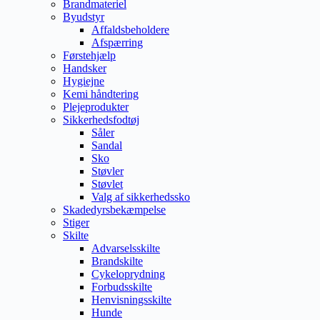
Brandmateriel
Byudstyr
Affaldsbeholdere
Afspærring
Førstehjælp
Handsker
Hygiejne
Kemi håndtering
Plejeprodukter
Sikkerhedsfodtøj
Såler
Sandal
Sko
Støvler
Støvlet
Valg af sikkerhedssko
Skadedyrsbekæmpelse
Stiger
Skilte
Advarselsskilte
Brandskilte
Cykeloprydning
Forbudsskilte
Henvisningsskilte
Hunde