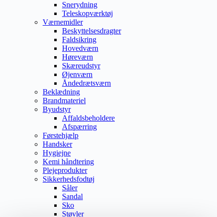
Snerydning
Teleskopværktøj
Værnemidler
Beskyttelsesdragter
Faldsikring
Hovedværn
Høreværn
Skæreudstyr
Øjenværn
Åndedrætsværn
Beklædning
Brandmateriel
Byudstyr
Affaldsbeholdere
Afspærring
Førstehjælp
Handsker
Hygiejne
Kemi håndtering
Plejeprodukter
Sikkerhedsfodtøj
Såler
Sandal
Sko
Støvler