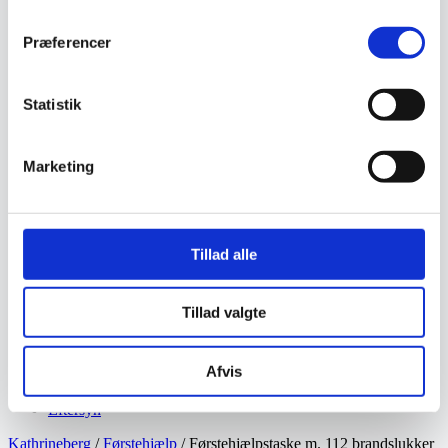
Vejmaling
Ukrudtsbekæmpelse
Præferencer
Vaskeri Produkter
Vedligeholdelsesprodukter
Værktøj
Affaldsudstyr
Statistik
Beskæresaks
Grensaks
Lygter
Marketing
Opsamlere
Save
Snerydning
Teleskopværktøj
Værnemidler
Tillad alle
Beskyttelsesdragter
Faldsikring
Hovedværn
Tillad valgte
Høreværn
Skæreudstyr
Øjenværn
Afvis
Åndedrætsværn
Kurser
Eftersyn
Kathrineberg
/
Førstehjælp
/ Førstehjælpstaske m. 112 brandslukker