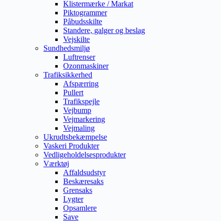
Klistermærke / Markat
Piktogrammer
Påbudsskilte
Standere, galger og beslag
Vejskilte
Sundhedsmiljø
Luftrenser
Ozonmaskiner
Trafiksikkerhed
Afspærring
Pullert
Trafikspejle
Vejbump
Vejmarkering
Vejmaling
Ukrudtsbekæmpelse
Vaskeri Produkter
Vedligeholdelsesprodukter
Værktøj
Affaldsudstyr
Beskæresaks
Grensaks
Lygter
Opsamlere
Save