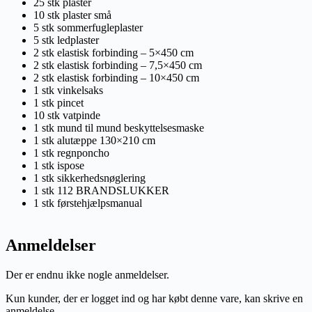
25 stk plaster
10 stk plaster små
5 stk sommerfugleplaster
5 stk ledplaster
2 stk elastisk forbinding – 5×450 cm
2 stk elastisk forbinding – 7,5×450 cm
2 stk elastisk forbinding – 10×450 cm
1 stk vinkelsaks
1 stk pincet
10 stk vatpinde
1 stk mund til mund beskyttelsesmaske
1 stk alutæppe 130×210 cm
1 stk regnponcho
1 stk ispose
1 stk sikkerhedsnøglering
1 stk 112 BRANDSLUKKER
1 stk førstehjælpsmanual
Anmeldelser
Der er endnu ikke nogle anmeldelser.
Kun kunder, der er logget ind og har købt denne vare, kan skrive en
anmeldelse.