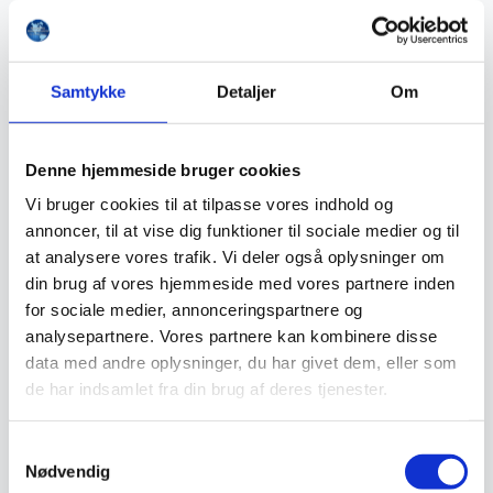
Støvlet
Valg af sikkerhedssko
Skadedyrsbekæmpelse
Stiger
Samtykke
Detaljer
Om
Skilte
Advarselsskilte
Brandskilte
Cykeloprydning
Denne hjemmeside bruger cookies
Forbudsskilte
Henvisningsskilte
Vi bruger cookies til at tilpasse vores indhold og
Hunde
annoncer, til at vise dig funktioner til sociale medier og til
Klistermærke / Markat
Piktogrammer
at analysere vores trafik. Vi deler også oplysninger om
Påbudsskilte
din brug af vores hjemmeside med vores partnere inden
Standere, galger og beslag
for sociale medier, annonceringspartnere og
Vejskilte
Sundhedsmiljø
analysepartnere. Vores partnere kan kombinere disse
Luftrenser
data med andre oplysninger, du har givet dem, eller som
Ozonmaskiner
de har indsamlet fra din brug af deres tjenester.
Trafiksikkerhed
Afspærring
Pullert
Trafikspejle
Samtykkevalg
Vejbump
Nødvendig
Vejmarkering