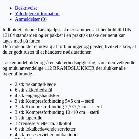
Beskrivelse
Yderligere information
Anmeldelser (0)
Indholdet i denne førsthjælpstaske er sammensat i henhold til DIN
13164 standarden og er pakket i en praktisk taske der nemt kan
tages med på farten.
Den indeholder et udvalg af forbindinger og plaster, hvilket sikrer, at
du er godt rustet til at håndtere nødsituationer.
Tasken indeholder også en sikkerhedsnøglering, samt den velkendte
og multi anvendelige 112 BRANDSLUKKER der slukker alle
typer af brande.
2 stk trekanttørklæde
6 stk sikkerhedsnål
4 stk engangshandsker
3 stk Kompresforbinding 5×5 cm – steril
3 stk Kompresforbinding 7,5×7,5 cm – steril
3 stk Kompresforbinding 10×10 cm – steril
1 stk taperulle
12 renseservietter m. alkohol
6 stk lokalbedøvende servietter
4 stk renseservietter antibakteriel