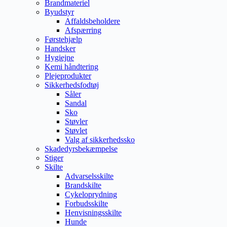
Brandmateriel
Byudstyr
Affaldsbeholdere
Afspærring
Førstehjælp
Handsker
Hygiejne
Kemi håndtering
Plejeprodukter
Sikkerhedsfodtøj
Såler
Sandal
Sko
Støvler
Støvlet
Valg af sikkerhedssko
Skadedyrsbekæmpelse
Stiger
Skilte
Advarselsskilte
Brandskilte
Cykeloprydning
Forbudsskilte
Henvisningsskilte
Hunde