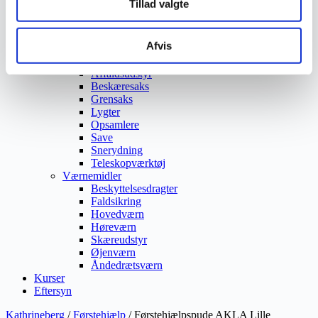
Tillad valgte
Vejmaling
Ukrudtsbekæmpelse
Vaskeri Produkter
Afvis
Vedligeholdelsesprodukter
Værktøj
Affaldsudstyr
Beskæresaks
Grensaks
Lygter
Opsamlere
Save
Snerydning
Teleskopværktøj
Værnemidler
Beskyttelsesdragter
Faldsikring
Hovedværn
Høreværn
Skæreudstyr
Øjenværn
Åndedrætsværn
Kurser
Eftersyn
Kathrineberg
/
Førstehjælp
/ Førstehjælpspude AKLA Lille