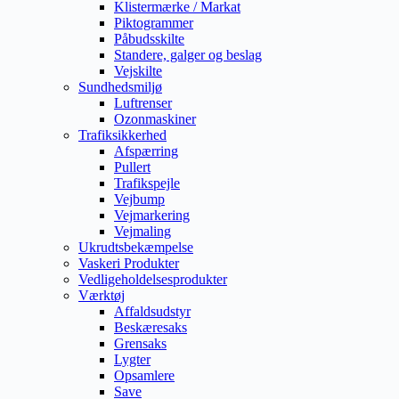
Klistermærke / Markat
Piktogrammer
Påbudsskilte
Standere, galger og beslag
Vejskilte
Sundhedsmiljø
Luftrenser
Ozonmaskiner
Trafiksikkerhed
Afspærring
Pullert
Trafikspejle
Vejbump
Vejmarkering
Vejmaling
Ukrudtsbekæmpelse
Vaskeri Produkter
Vedligeholdelsesprodukter
Værktøj
Affaldsudstyr
Beskæresaks
Grensaks
Lygter
Opsamlere
Save