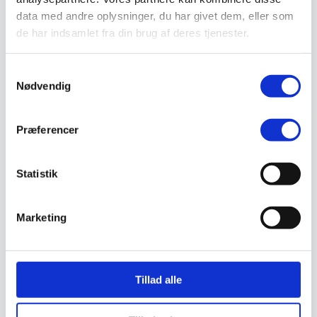
Støvlet
data med andre oplysninger, du har givet dem, eller som
Valg af sikkerhedssko
de har indsamlet fra din brug af deres tjenester.
Skadedyrsbekæmpelse
Stiger
Skilte
Samtykkevalg
Advarselsskilte
Brandskilte
Nødvendig
Cykeloprydning
Forbudsskilte
Henvisningsskilte
Præferencer
Hunde
Klistermærke / Markat
Piktogrammer
Statistik
Påbudsskilte
Standere, galger og beslag
Vejskilte
Sundhedsmiljø
Marketing
Luftrenser
Ozonmaskiner
Trafiksikkerhed
Afspærring
Pullert
Tillad alle
Trafikspejle
Vejbump
Vejmarkering