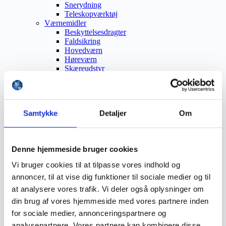
Snerydning
Teleskopværktøj
Værnemidler
Beskyttelsesdragter
Faldsikring
Hovedværn
Høreværn
Skæreudstyr
Øjenværn
Åndedrætsværn
Beklædning
Brandmateriel
Samtykke
Detaljer
Om
Byudstyr
Affaldsbeholdere
Afspærring
Førstehjælp
Denne hjemmeside bruger cookies
Handsker
Hygiejne
Vi bruger cookies til at tilpasse vores indhold og
Kemi håndtering
annoncer, til at vise dig funktioner til sociale medier og til
Plejeprodukter
Sikkerhedsfodtøj
at analysere vores trafik. Vi deler også oplysninger om
Såler
din brug af vores hjemmeside med vores partnere inden
Sandal
for sociale medier, annonceringspartnere og
Sko
Støvler
analysepartnere. Vores partnere kan kombinere disse