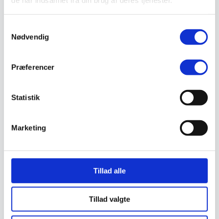
de har indsamlet fra din brug af deres tjenester.
Støvlet
Valg af sikkerhedssko
Skadedyrsbekæmpelse
Samtykkevalg
Stiger
Nødvendig
Skilte
Advarselsskilte
Brandskilte
Præferencer
Cykeloprydning
Forbudsskilte
Henvisningsskilte
Hunde
Statistik
Klistermærke / Markat
Piktogrammer
Påbudsskilte
Marketing
Standere, galger og beslag
Vejskilte
Sundhedsmiljø
Luftrenser
Ozonmaskiner
Tillad alle
Trafiksikkerhed
Afspærring
Pullert
Tillad valgte
Trafikspejle
Vejbump
Vejmarkering