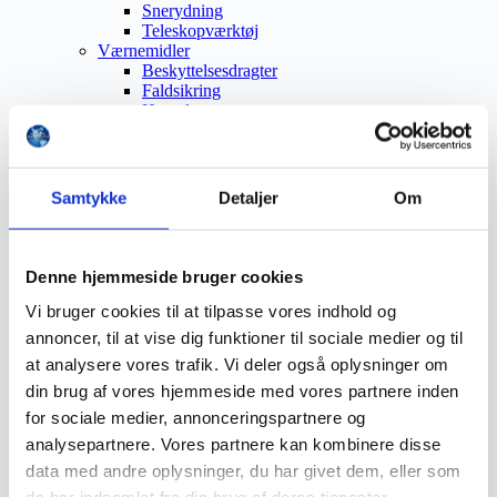
Snerydning
Teleskopværktøj
Værnemidler
Beskyttelsesdragter
Faldsikring
Hovedværn
Høreværn
Skæreudstyr
Øjenværn
Åndedrætsværn
Samtykke
Detaljer
Om
Beklædning
Brandmateriel
Byudstyr
Affaldsbeholdere
Denne hjemmeside bruger cookies
Afspærring
Førstehjælp
Vi bruger cookies til at tilpasse vores indhold og
Handsker
annoncer, til at vise dig funktioner til sociale medier og til
Hygiejne
at analysere vores trafik. Vi deler også oplysninger om
Kemi håndtering
Plejeprodukter
din brug af vores hjemmeside med vores partnere inden
Sikkerhedsfodtøj
for sociale medier, annonceringspartnere og
Såler
analysepartnere. Vores partnere kan kombinere disse
Sandal
Sko
data med andre oplysninger, du har givet dem, eller som
Støvler