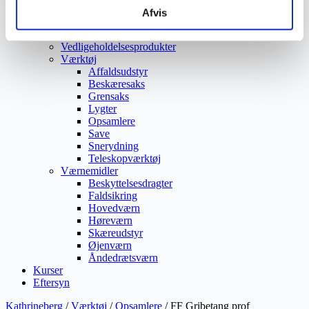
Vejmaling
Afvis
Ukrudtsbekæmpelse
Vaskeri Produkter
Vedligeholdelsesprodukter
Værktøj
Affaldsudstyr
Beskæresaks
Grensaks
Lygter
Opsamlere
Save
Snerydning
Teleskopværktøj
Værnemidler
Beskyttelsesdragter
Faldsikring
Hovedværn
Høreværn
Skæreudstyr
Øjenværn
Åndedrætsværn
Kurser
Eftersyn
Kathrineberg
/
Værktøj
/
Opsamlere
/ FF Gribetang prof