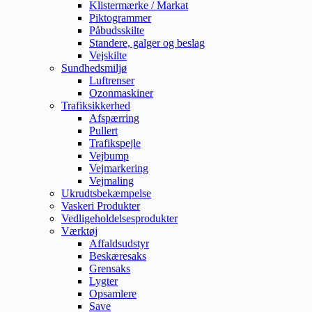
Klistermærke / Markat
Piktogrammer
Påbudsskilte
Standere, galger og beslag
Vejskilte
Sundhedsmiljø
Luftrenser
Ozonmaskiner
Trafiksikkerhed
Afspærring
Pullert
Trafikspejle
Vejbump
Vejmarkering
Vejmaling
Ukrudtsbekæmpelse
Vaskeri Produkter
Vedligeholdelsesprodukter
Værktøj
Affaldsudstyr
Beskæresaks
Grensaks
Lygter
Opsamlere
Save