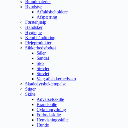
Brandmateriel
Byudstyr
Affaldsbeholdere
Afspærring
Førstehjælp
Handsker
Hygiejne
Kemi håndtering
Plejeprodukter
Sikkerhedsfodtøj
Såler
Sandal
Sko
Støvler
Støvlet
Valg af sikkerhedssko
Skadedyrsbekæmpelse
Stiger
Skilte
Advarselsskilte
Brandskilte
Cykeloprydning
Forbudsskilte
Henvisningsskilte
Hunde