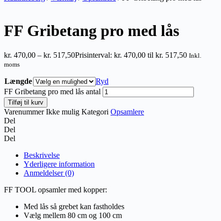
FF Gribetang pro med lås
kr.
470,00
–
kr.
517,50
Prisinterval: kr. 470,00 til kr. 517,50
Inkl.
moms
Længde
Ryd
FF Gribetang pro med lås antal
Tilføj til kurv
Varenummer
Ikke mulig
Kategori
Opsamlere
Del
Del
Del
Beskrivelse
Yderligere information
Anmeldelser (0)
FF TOOL opsamler med kopper:
Med lås så grebet kan fastholdes
Vælg mellem 80 cm og 100 cm