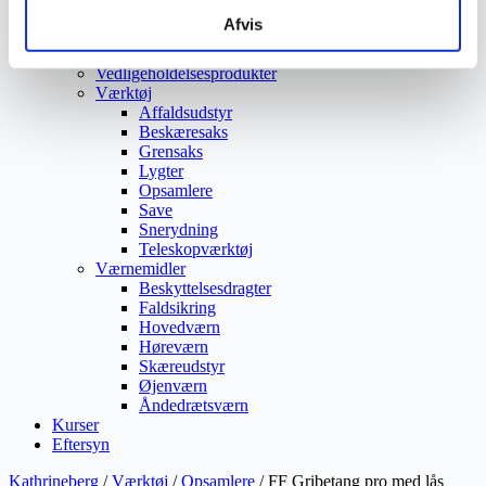
Vejmaling
Afvis
Ukrudtsbekæmpelse
Vaskeri Produkter
Vedligeholdelsesprodukter
Værktøj
Affaldsudstyr
Beskæresaks
Grensaks
Lygter
Opsamlere
Save
Snerydning
Teleskopværktøj
Værnemidler
Beskyttelsesdragter
Faldsikring
Hovedværn
Høreværn
Skæreudstyr
Øjenværn
Åndedrætsværn
Kurser
Eftersyn
Kathrineberg
/
Værktøj
/
Opsamlere
/ FF Gribetang pro med lås