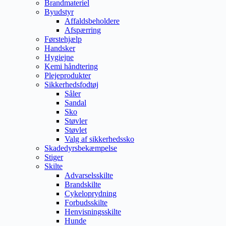
Brandmateriel
Byudstyr
Affaldsbeholdere
Afspærring
Førstehjælp
Handsker
Hygiejne
Kemi håndtering
Plejeprodukter
Sikkerhedsfodtøj
Såler
Sandal
Sko
Støvler
Støvlet
Valg af sikkerhedssko
Skadedyrsbekæmpelse
Stiger
Skilte
Advarselsskilte
Brandskilte
Cykeloprydning
Forbudsskilte
Henvisningsskilte
Hunde