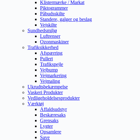
Klistermærke / Markat
Piktogrammer
Påbudsskilte
Standere, galger og beslag
Vejskilte
Sundhedsmiljø
Luftrenser
Ozonmaskiner
Trafiksikkerhed
Afspærring
Pullert
Trafikspejle
Vejbump
Vejmarkering
Vejmaling
Ukrudtsbekæmpelse
Vaskeri Produkter
Vedligeholdelsesprodukter
Værktøj
Affaldsudstyr
Beskæresaks
Grensaks
Lygter
Opsamlere
Save