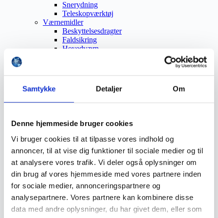
Snerydning
Teleskopværktøj
Værnemidler
Beskyttelsesdragter
Faldsikring
Hovedværn
Høreværn
Skæreudstyr
Øjenværn
Åndedrætsværn
Samtykke
Detaljer
Om
Beklædning
Brandmateriel
Byudstyr
Affaldsbeholdere
Denne hjemmeside bruger cookies
Afspærring
Førstehjælp
Vi bruger cookies til at tilpasse vores indhold og
Handsker
annoncer, til at vise dig funktioner til sociale medier og til
Hygiejne
at analysere vores trafik. Vi deler også oplysninger om
Kemi håndtering
Plejeprodukter
din brug af vores hjemmeside med vores partnere inden
Sikkerhedsfodtøj
for sociale medier, annonceringspartnere og
Såler
analysepartnere. Vores partnere kan kombinere disse
Sandal
Sko
data med andre oplysninger, du har givet dem, eller som
Støvler