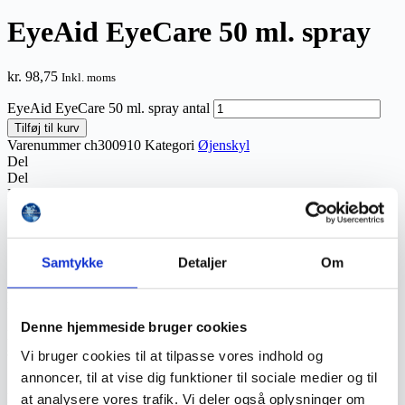
EyeAid EyeCare 50 ml. spray
kr.
98,75
Inkl. moms
EyeAid EyeCare 50 ml. spray antal
Tilføj til kurv
Varenummer
ch300910
Kategori
Øjenskyl
Del
Del
Del
Beskrivelse
Yderligere information
Anmeldelser (0)
Samtykke
Detaljer
Om
EyeAid Eye Care mini 50 ml. øjenskyllespray indeholder op til 6-8
minutters skylletid pr. spraydåse.
Denne hjemmeside bruger cookies
EyeAid EyeCare er ideel til at fjerne fremmedlegemer i øjnene,
såsom støv, snavs, metal-træsplinter osv.
Vi bruger cookies til at tilpasse vores indhold og
annoncer, til at vise dig funktioner til sociale medier og til
Sprayteknologien sikrer konstant væsketryk, uanset position.
EyeCare kan aktiveres med én hånd og sikrer en behagelig øjenskyl.
at analysere vores trafik. Vi deler også oplysninger om