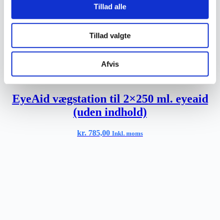
Tillad alle
Tillad valgte
Afvis
EyeAid vægstation til 2×250 ml. eyeaid
(uden indhold)
kr.
785,00
Inkl. moms