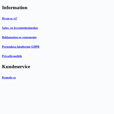
Information
Hvem er vi?
Salgs- og leveringsbetingelser
Reklamation og returnering
Persondata-håndtering GDPR
Privatlivspolitik
Kundeservice
Kontakt os