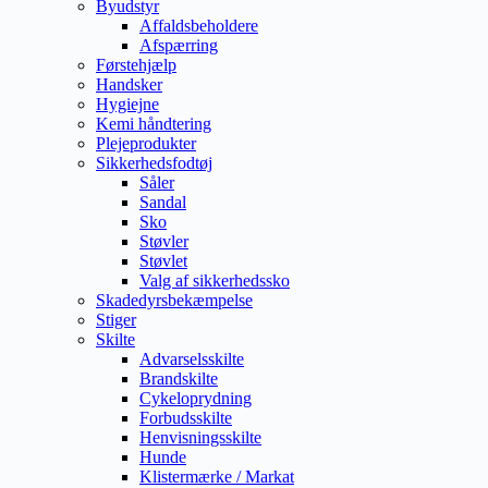
Byudstyr
Affaldsbeholdere
Afspærring
Førstehjælp
Handsker
Hygiejne
Kemi håndtering
Plejeprodukter
Sikkerhedsfodtøj
Såler
Sandal
Sko
Støvler
Støvlet
Valg af sikkerhedssko
Skadedyrsbekæmpelse
Stiger
Skilte
Advarselsskilte
Brandskilte
Cykeloprydning
Forbudsskilte
Henvisningsskilte
Hunde
Klistermærke / Markat