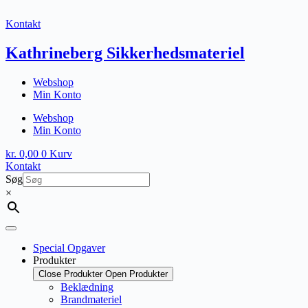
Fortsæt
til
Kontakt
indhold
Kathrineberg Sikkerhedsmateriel
Webshop
Min Konto
Webshop
Min Konto
kr.
0,00
0
Kurv
Kontakt
Søg
×
Special Opgaver
Produkter
Close Produkter
Open Produkter
Beklædning
Brandmateriel