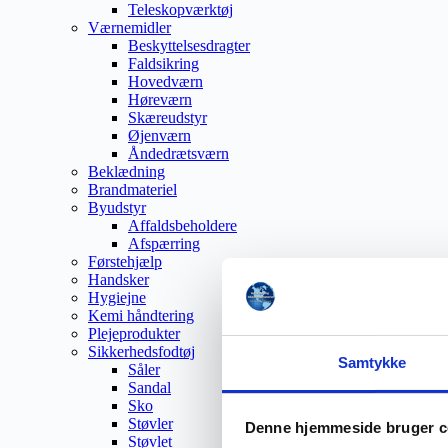
Teleskopværktøj
Værnemidler
Beskyttelsesdragter
Faldsikring
Hovedværn
Høreværn
Skæreudstyr
Øjenværn
Åndedrætsværn
Beklædning
Brandmateriel
Byudstyr
Affaldsbeholdere
Afspærring
Førstehjælp
Handsker
Hygiejne
Kemi håndtering
Plejeprodukter
Sikkerhedsfodtøj
Samtykke
Såler
Sandal
Sko
Støvler
Denne hjemmeside bruger c
Støvlet