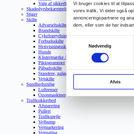
Valg af sikkerhedssko
Vi bruger cookies til at tilpas
Skadedyrsbekæmpelse
vores trafik. Vi deler også 
Stiger
annonceringspartnere og anal
Skilte
Advarselsskilte
dem, eller som de har indsaml
Brandskilte
Cykeloprydning
Samtykkevalg
Forbudsskilte
Nødvendig
Henvisningsskilte
Hunde
Klistermærke / Markat
Piktogrammer
Påbudsskilte
Standere, galger og beslag
Vejskilte
Afvis
Sundhedsmiljø
Luftrenser
Ozonmaskiner
Trafiksikkerhed
Afspærring
Pullert
Trafikspejle
Vejbump
Vejmarkering
Vejmaling