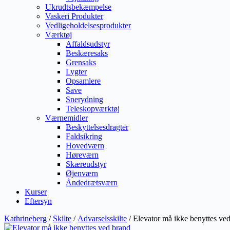
Ukrudtsbekæmpelse
Vaskeri Produkter
Vedligeholdelsesprodukter
Værktøj
Affaldsudstyr
Beskæresaks
Grensaks
Lygter
Opsamlere
Save
Snerydning
Teleskopværktøj
Værnemidler
Beskyttelsesdragter
Faldsikring
Hovedværn
Høreværn
Skæreudstyr
Øjenværn
Åndedrætsværn
Kurser
Eftersyn
Kathrineberg
/
Skilte
/
Advarselsskilte
/ Elevator må ikke benyttes ve