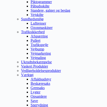
Piktogrammer
Påbudsskilte
Standere, galger og beslag
Vejskilte
Sundhedsmiljø
Luftrenser
Ozonmaskiner
Trafiksikkerhed
Afspærring
Pullert
Trafikspejle
Vejbump
Vejmarkering
Vejmaling
Ukrudtsbekæmpelse
Vaskeri Produkter
Vedligeholdelsesprodukter
Værktøj
Affaldsudstyr
Beskæresaks
Grensaks
Lygter
Opsamlere
Save
Snerydning