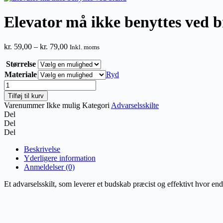
Elevator må ikke benyttes ved 
Prisinterval:
kr.
59,00
–
kr.
79,00
Inkl. moms
kr. 59,00
Størrelse
til
kr. 79,00
Materiale
Ryd
Elevator
må
Tilføj til kurv
ikke
Varenummer
Ikke mulig
Kategori
Advarselsskilte
benyttes
Del
ved
Del
brand
Del
antal
Beskrivelse
Yderligere information
Anmeldelser (0)
Et advarselsskilt, som leverer et budskab præcist og effektivt hvor en