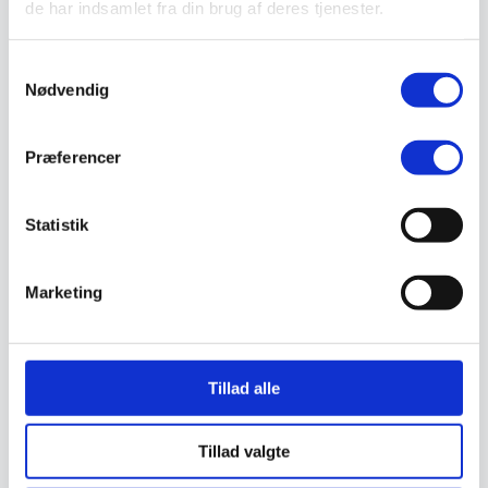
de har indsamlet fra din brug af deres tjenester.
Valg af sikkerhedssko
Skadedyrsbekæmpelse
Stiger
Samtykkevalg
Skilte
Nødvendig
Advarselsskilte
Brandskilte
Cykeloprydning
Forbudsskilte
Præferencer
Henvisningsskilte
Hunde
Klistermærke / Markat
Statistik
Piktogrammer
Påbudsskilte
Standere, galger og beslag
Vejskilte
Marketing
Sundhedsmiljø
Luftrenser
Ozonmaskiner
Trafiksikkerhed
Afspærring
Tillad alle
Pullert
Trafikspejle
Vejbump
Tillad valgte
Vejmarkering
Vejmaling