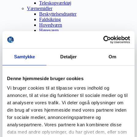
Teleskopværktøj
Værnemidler
Beskyttelsesdragter
Faldsikring
Hovedværn
Høreværn
Skæreudstyr
Øjenværn
Åndedrætsværn
Beklædning
Samtykke
Detaljer
Om
Brandmateriel
Byudstyr
Affaldsbeholdere
Afspærring
Denne hjemmeside bruger cookies
Førstehjælp
Handsker
Vi bruger cookies til at tilpasse vores indhold og
Hygiejne
annoncer, til at vise dig funktioner til sociale medier og til
Kemi håndtering
Plejeprodukter
at analysere vores trafik. Vi deler også oplysninger om
Sikkerhedsfodtøj
din brug af vores hjemmeside med vores partnere inden
Såler
for sociale medier, annonceringspartnere og
Sandal
Sko
analysepartnere. Vores partnere kan kombinere disse
Støvler
data med andre oplysninger, du har givet dem, eller som
Støvlet