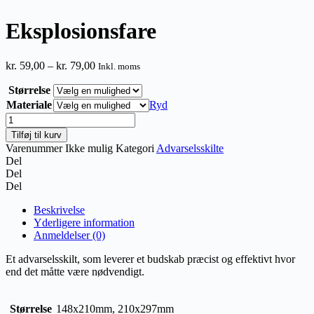
Eksplosionsfare
Prisinterval:
kr.
59,00
–
kr.
79,00
Inkl. moms
kr. 59,00
Størrelse
til
kr. 79,00
Materiale
Ryd
Eksplosionsfare
antal
Tilføj til kurv
Varenummer
Ikke mulig
Kategori
Advarselsskilte
Del
Del
Del
Beskrivelse
Yderligere information
Anmeldelser (0)
Et advarselsskilt, som leverer et budskab præcist og effektivt hvor
end det måtte være nødvendigt.
Størrelse
148x210mm, 210x297mm