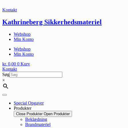
Fortsæt
til
Kontakt
indhold
Kathrineberg Sikkerhedsmateriel
Webshop
Min Konto
Webshop
Min Konto
kr.
0,00
0
Kurv
Kontakt
Søg
×
Special Opgaver
Produkter
Close Produkter
Open Produkter
Beklædning
Brandmateriel