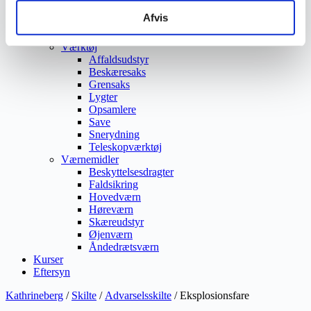
Ukrudtsbekæmpelse
Afvis
Vaskeri Produkter
Vedligeholdelsesprodukter
Værktøj
Affaldsudstyr
Beskæresaks
Grensaks
Lygter
Opsamlere
Save
Snerydning
Teleskopværktøj
Værnemidler
Beskyttelsesdragter
Faldsikring
Hovedværn
Høreværn
Skæreudstyr
Øjenværn
Åndedrætsværn
Kurser
Eftersyn
Kathrineberg
/
Skilte
/
Advarselsskilte
/ Eksplosionsfare