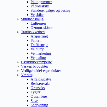
Piktogrammer
Påbudsskilte
Standere, galger og beslag
Vejskilte
Sundhedsmiljø
Luftrenser
Ozonmaskiner
Trafiksikkerhed
Afspærring
Pullert
Trafikspejle
Vejbump
Vejmarkering
Vejmaling
Ukrudtsbekæmpelse
Vaskeri Produkter
Vedligeholdelsesprodukter
Værktøj
Affaldsudstyr
Beskæresaks
Grensaks
Lygter
Opsamlere
Save
Snerydning