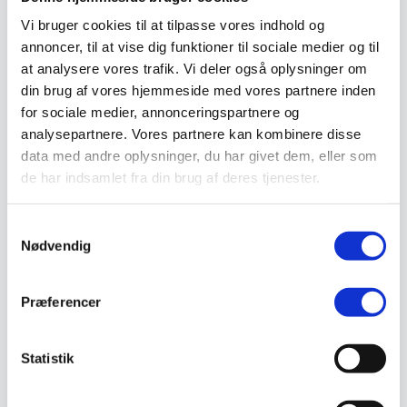
Valg af sikkerhedssko
Vi bruger cookies til at tilpasse vores indhold og
Skadedyrsbekæmpelse
Stiger
annoncer, til at vise dig funktioner til sociale medier og til
Skilte
at analysere vores trafik. Vi deler også oplysninger om
Advarselsskilte
din brug af vores hjemmeside med vores partnere inden
Brandskilte
Cykeloprydning
for sociale medier, annonceringspartnere og
Forbudsskilte
analysepartnere. Vores partnere kan kombinere disse
Henvisningsskilte
data med andre oplysninger, du har givet dem, eller som
Hunde
Klistermærke / Markat
de har indsamlet fra din brug af deres tjenester.
Piktogrammer
Påbudsskilte
Standere, galger og beslag
Samtykkevalg
Vejskilte
Nødvendig
Sundhedsmiljø
Luftrenser
Ozonmaskiner
Præferencer
Trafiksikkerhed
Afspærring
Pullert
Trafikspejle
Statistik
Vejbump
Vejmarkering
Vejmaling