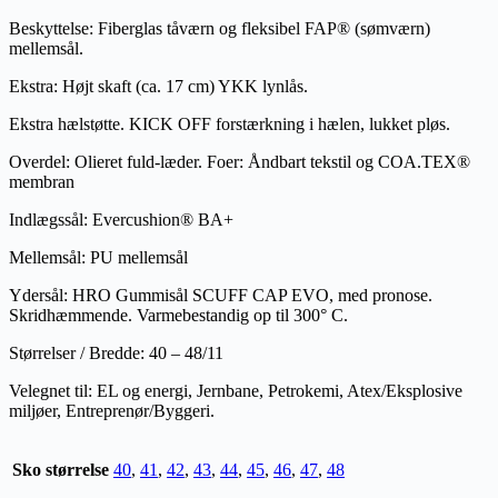
Beskyttelse: Fiberglas tåværn og fleksibel FAP® (sømværn)
mellemsål.
Ekstra: Højt skaft (ca. 17 cm) YKK lynlås.
Ekstra hælstøtte. KICK OFF forstærkning i hælen, lukket pløs.
Overdel: Olieret fuld-læder. Foer: Åndbart tekstil og COA.TEX®
membran
Indlægssål: Evercushion® BA+
Mellemsål: PU mellemsål
Ydersål: HRO Gummisål SCUFF CAP EVO, med pronose.
Skridhæmmende. Varmebestandig op til 300° C.
Størrelser / Bredde: 40 – 48/11
Velegnet til: EL og energi, Jernbane, Petrokemi, Atex/Eksplosive
miljøer, Entreprenør/Byggeri.
Sko størrelse
40
,
41
,
42
,
43
,
44
,
45
,
46
,
47
,
48