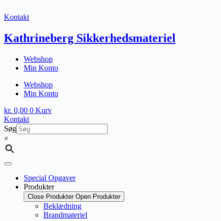
Fortsæt
til
Kontakt
indhold
Kathrineberg Sikkerhedsmateriel
Webshop
Min Konto
Webshop
Min Konto
kr.
0,00
0
Kurv
Kontakt
Søg
×
Special Opgaver
Produkter
Close Produkter
Open Produkter
Beklædning
Brandmateriel