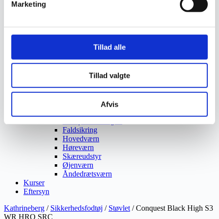
Marketing
Ukrudtsbekæmpelse
Vaskeri Produkter
Vedligeholdelsesprodukter
Værktøj
Affaldsudstyr
Tillad alle
Beskæresaks
Grensaks
Lygter
Tillad valgte
Opsamlere
Save
Snerydning
Teleskopværktøj
Afvis
Værnemidler
Beskyttelsesdragter
Faldsikring
Hovedværn
Høreværn
Skæreudstyr
Øjenværn
Åndedrætsværn
Kurser
Eftersyn
Kathrineberg
/
Sikkerhedsfodtøj
/
Støvlet
/ Conquest Black High S3
WR HRO SRC