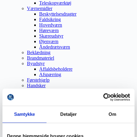
Teleskopværktøj
Værnemidler
Beskyttelsesdragter
Faldsikring
Hovedværn
Høreværn
Skæreudstyr
Øjenværn
Åndedrætsværn
Beklædning
Brandmateriel
Byudstyr
Affaldsbeholdere
Afspærring
Førstehjælp
Handsker
Hygiejne
Kemi håndtering
Plejeprodukter
Sikkerhedsfodtøj
Såler
Samtykke
Detaljer
Om
Sandal
Sko
Støvler
Støvlet
Denne hjemmeside bruger cookies