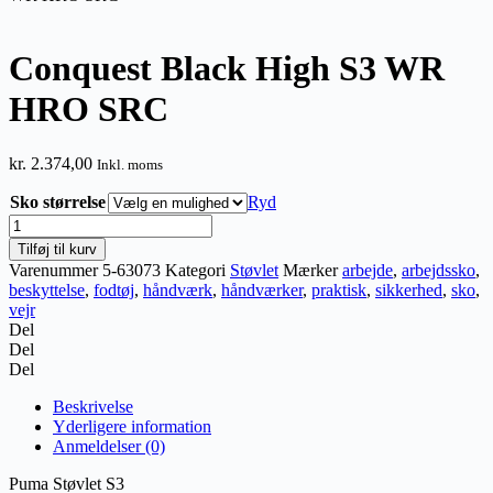
Conquest Black High S3 WR
HRO SRC
kr.
2.374,00
Inkl. moms
Sko størrelse
Ryd
Conquest
Black
Tilføj til kurv
High
Varenummer
5-63073
Kategori
Støvlet
Mærker
arbejde
,
arbejdssko
,
S3
beskyttelse
,
fodtøj
,
håndværk
,
håndværker
,
praktisk
,
sikkerhed
,
sko
,
WR
vejr
HRO
Del
SRC
Del
antal
Del
Beskrivelse
Yderligere information
Anmeldelser (0)
Puma Støvlet S3