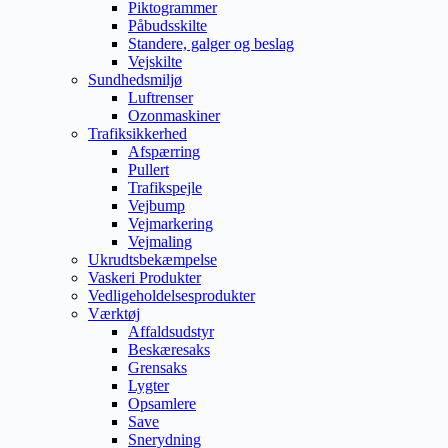
Piktogrammer
Påbudsskilte
Standere, galger og beslag
Vejskilte
Sundhedsmiljø
Luftrenser
Ozonmaskiner
Trafiksikkerhed
Afspærring
Pullert
Trafikspejle
Vejbump
Vejmarkering
Vejmaling
Ukrudtsbekæmpelse
Vaskeri Produkter
Vedligeholdelsesprodukter
Værktøj
Affaldsudstyr
Beskæresaks
Grensaks
Lygter
Opsamlere
Save
Snerydning