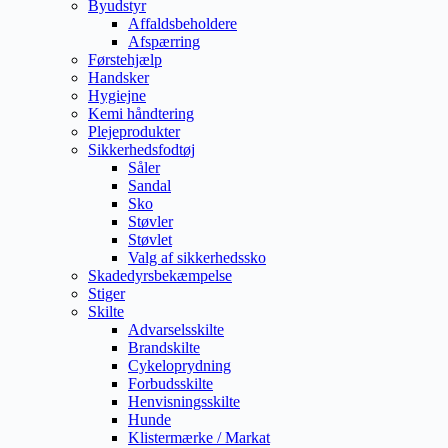
Byudstyr
Affaldsbeholdere
Afspærring
Førstehjælp
Handsker
Hygiejne
Kemi håndtering
Plejeprodukter
Sikkerhedsfodtøj
Såler
Sandal
Sko
Støvler
Støvlet
Valg af sikkerhedssko
Skadedyrsbekæmpelse
Stiger
Skilte
Advarselsskilte
Brandskilte
Cykeloprydning
Forbudsskilte
Henvisningsskilte
Hunde
Klistermærke / Markat