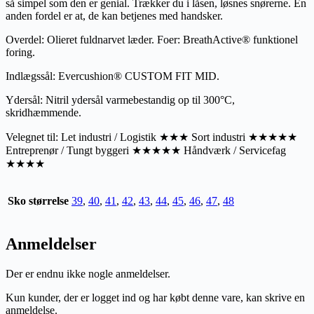
så simpel som den er genial. Trækker du i låsen, løsnes snørerne. En
anden fordel er at, de kan betjenes med handsker.
Overdel: Olieret fuldnarvet læder. Foer: BreathActive® funktionel
foring.
Indlægssål: Evercushion® CUSTOM FIT MID.
Ydersål: Nitril ydersål varmebestandig op til 300°C,
skridhæmmende.
Velegnet til: Let industri / Logistik ★★★ Sort industri ★★★★★
Entreprenør / Tungt byggeri ★★★★★ Håndværk / Servicefag
★★★★
Sko størrelse
39
,
40
,
41
,
42
,
43
,
44
,
45
,
46
,
47
,
48
Anmeldelser
Der er endnu ikke nogle anmeldelser.
Kun kunder, der er logget ind og har købt denne vare, kan skrive en
anmeldelse.