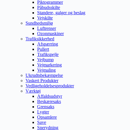
Piktogrammer
Påbudsskilte
Standere, galger og beslag
Vejskilte
Sundhedsmiljø
Luftrenser
Ozonmaskiner
Trafiksikkerhed
Afspærring
Pullert
Trafikspejle
Vejbump
Vejmarkering
Vejmaling
Ukrudtsbekæmpelse
Vaskeri Produkter
Vedligeholdelsesprodukter
Værktøj
Affaldsudstyr
Beskæresaks
Grensaks
Lygter
Opsamlere
Save
Snerydning