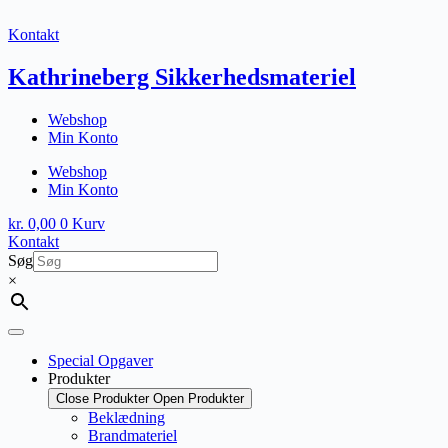
Fortsæt
til
Kontakt
indhold
Kathrineberg Sikkerhedsmateriel
Webshop
Min Konto
Webshop
Min Konto
kr.
0,00
0
Kurv
Kontakt
Søg
×
Special Opgaver
Produkter
Close Produkter
Open Produkter
Beklædning
Brandmateriel