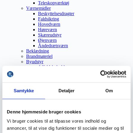
Teleskopværktøj
Værnemidler
Beskyttelsesdragter
Faldsikring
Hovedværn
Høreværn
Skæreudstyr
Øjenværn
Åndedrætsværn
Beklædning
Brandmateriel
Byudstyr
Affaldsbeholdere
Afspærring
Førstehjælp
Handsker
Hygiejne
Samtykke
Detaljer
Om
Kemi håndtering
Plejeprodukter
Sikkerhedsfodtøj
Såler
Denne hjemmeside bruger cookies
Sandal
Sko
Vi bruger cookies til at tilpasse vores indhold og
Støvler
annoncer, til at vise dig funktioner til sociale medier og til
Støvlet