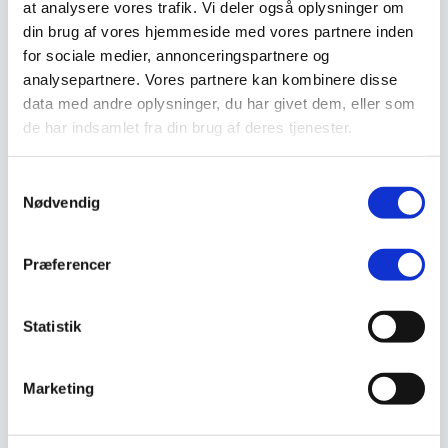
at analysere vores trafik. Vi deler også oplysninger om
Valg af sikkerhedssko
Skadedyrsbekæmpelse
din brug af vores hjemmeside med vores partnere inden
Stiger
for sociale medier, annonceringspartnere og
Skilte
analysepartnere. Vores partnere kan kombinere disse
Advarselsskilte
Brandskilte
data med andre oplysninger, du har givet dem, eller som
Cykeloprydning
de har indsamlet fra din brug af deres tjenester.
Forbudsskilte
Henvisningsskilte
Hunde
Samtykkevalg
Klistermærke / Markat
Nødvendig
Piktogrammer
Påbudsskilte
Standere, galger og beslag
Vejskilte
Præferencer
Sundhedsmiljø
Luftrenser
Ozonmaskiner
Statistik
Trafiksikkerhed
Afspærring
Pullert
Marketing
Trafikspejle
Vejbump
Vejmarkering
Vejmaling