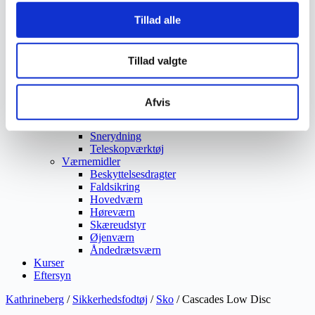
Ukrudtsbekæmpelse
Tillad alle
Vaskeri Produkter
Vedligeholdelsesprodukter
Værktøj
Affaldsudstyr
Tillad valgte
Beskæresaks
Grensaks
Lygter
Afvis
Opsamlere
Save
Snerydning
Teleskopværktøj
Værnemidler
Beskyttelsesdragter
Faldsikring
Hovedværn
Høreværn
Skæreudstyr
Øjenværn
Åndedrætsværn
Kurser
Eftersyn
Kathrineberg
/
Sikkerhedsfodtøj
/
Sko
/ Cascades Low Disc