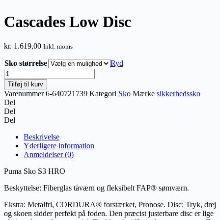
Cascades Low Disc
kr.
1.619,00
Inkl. moms
Sko størrelse
Ryd
Cascades
Low
Tilføj til kurv
Disc
Varenummer
6-640721739
Kategori
Sko
Mærke
sikkerhedssko
antal
Del
Del
Del
Beskrivelse
Yderligere information
Anmeldelser (0)
Puma Sko S3 HRO
Beskyttelse: Fiberglas tåværn og fleksibelt FAP® sømværn.
Ekstra: Metalfri, CORDURA® forstærket, Pronose. Disc: Tryk, drej
og skoen sidder perfekt på foden. Den præcist justerbare disc er lige