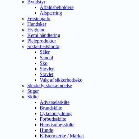
Byudstyr
Affaldsbeholdere
Afspærring
Førstehjælp
Handsker
Hygiejne
Kemi håndtering
Plejeprodukter
Sikkerhedsfodtøj
Såler
Sandal
Sko
Støvler
Støvlet
Valg af sikkerhedssko
Skadedyrsbekæmpelse
Stiger
Skilte
Advarselsskilte
Brandskilte
Cykeloprydning
Forbudsskilte
Henvisningsskilte
Hunde
Klistermærke / Markat