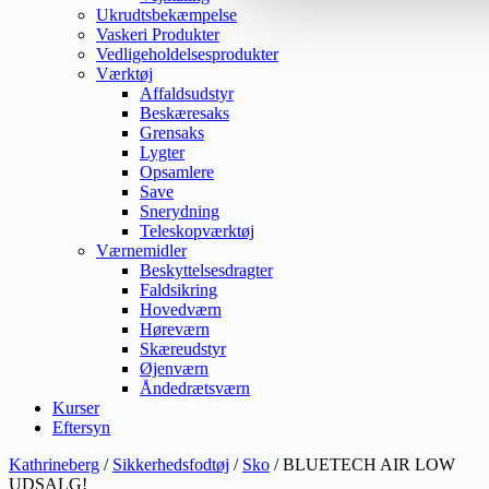
Ukrudtsbekæmpelse
Vaskeri Produkter
Vedligeholdelsesprodukter
Værktøj
Affaldsudstyr
Beskæresaks
Grensaks
Lygter
Opsamlere
Save
Snerydning
Teleskopværktøj
Værnemidler
Beskyttelsesdragter
Faldsikring
Hovedværn
Høreværn
Skæreudstyr
Øjenværn
Åndedrætsværn
Kurser
Eftersyn
Kathrineberg
/
Sikkerhedsfodtøj
/
Sko
/ BLUETECH AIR LOW
UDSALG!