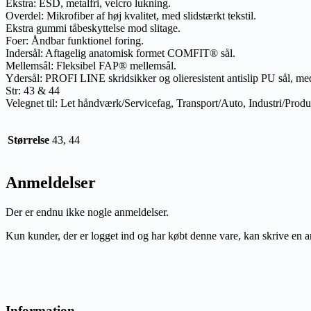
Ekstra: ESD, metalfri, velcro lukning.
Overdel: Mikrofiber af høj kvalitet, med slidstærkt tekstil.
Ekstra gummi tåbeskyttelse mod slitage.
Foer: Åndbar funktionel foring.
Indersål: Aftagelig anatomisk formet COMFIT® sål.
Mellemsål: Fleksibel FAP® mellemsål.
Ydersål: PROFI LINE skridsikker og olieresistent antislip PU sål, 
Str: 43 & 44
Velegnet til: Let håndværk/Servicefag, Transport/Auto, Industri/Pro
Størrelse
43, 44
Anmeldelser
Der er endnu ikke nogle anmeldelser.
Kun kunder, der er logget ind og har købt denne vare, kan skrive en 
Information