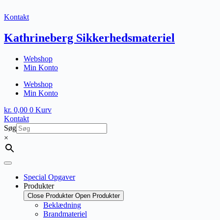
Fortsæt
til
Kontakt
indhold
Kathrineberg Sikkerhedsmateriel
Webshop
Min Konto
Webshop
Min Konto
kr.
0,00
0
Kurv
Kontakt
Søg
×
Special Opgaver
Produkter
Close Produkter
Open Produkter
Beklædning
Brandmateriel