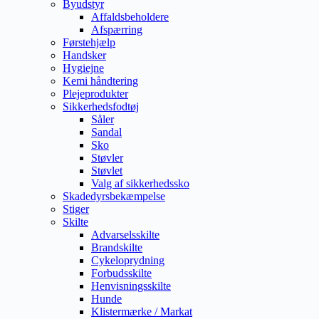
Byudstyr
Affaldsbeholdere
Afspærring
Førstehjælp
Handsker
Hygiejne
Kemi håndtering
Plejeprodukter
Sikkerhedsfodtøj
Såler
Sandal
Sko
Støvler
Støvlet
Valg af sikkerhedssko
Skadedyrsbekæmpelse
Stiger
Skilte
Advarselsskilte
Brandskilte
Cykeloprydning
Forbudsskilte
Henvisningsskilte
Hunde
Klistermærke / Markat