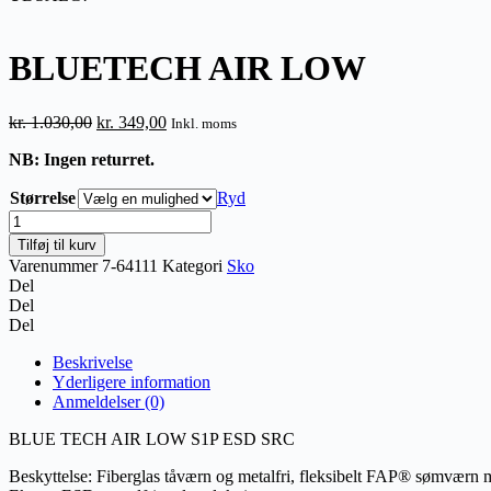
BLUETECH AIR LOW
Den
Den
kr.
1.030,00
kr.
349,00
Inkl. moms
oprindelige
aktuelle
NB: Ingen returret.
pris
pris
var:
er:
Størrelse
Ryd
kr. 1.030,00.
kr. 349,00.
BLUETECH
AIR
Tilføj til kurv
LOW
Varenummer
7-64111
Kategori
Sko
antal
Del
Del
Del
Beskrivelse
Yderligere information
Anmeldelser (0)
BLUE TECH AIR LOW S1P ESD SRC
Beskyttelse: Fiberglas tåværn og metalfri, fleksibelt FAP® sømværn 