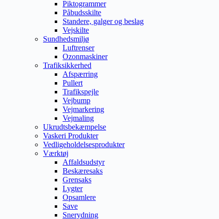
Piktogrammer
Påbudsskilte
Standere, galger og beslag
Vejskilte
Sundhedsmiljø
Luftrenser
Ozonmaskiner
Trafiksikkerhed
Afspærring
Pullert
Trafikspejle
Vejbump
Vejmarkering
Vejmaling
Ukrudtsbekæmpelse
Vaskeri Produkter
Vedligeholdelsesprodukter
Værktøj
Affaldsudstyr
Beskæresaks
Grensaks
Lygter
Opsamlere
Save
Snerydning