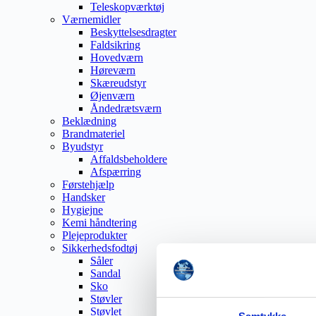
Teleskopværktøj
Værnemidler
Beskyttelsesdragter
Faldsikring
Hovedværn
Høreværn
Skæreudstyr
Øjenværn
Åndedrætsværn
Beklædning
Brandmateriel
Byudstyr
Affaldsbeholdere
Afspærring
Førstehjælp
Handsker
Hygiejne
Kemi håndtering
Plejeprodukter
Sikkerhedsfodtøj
Såler
Sandal
Sko
Støvler
Støvlet