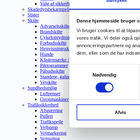
Samtykke
Valg af sikkerhedssko
Skadedyrsbekæmpelse
Stiger
Skilte
Denne hjemmeside bruger c
Advarselsskilte
Vi bruger cookies til at tilpas
Brandskilte
Cykeloprydning
vores trafik. Vi deler også 
Forbudsskilte
annonceringspartnere og anal
Henvisningsskilte
dem, eller som de har indsaml
Hunde
Klistermærke / Markat
Piktogrammer
Samtykkevalg
Påbudsskilte
Nødvendig
Standere, galger og beslag
Vejskilte
Sundhedsmiljø
Luftrenser
Ozonmaskiner
Trafiksikkerhed
Afspærring
Afvis
Pullert
Trafikspejle
Vejbump
Vejmarkering
Vejmaling