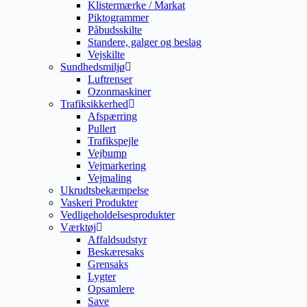
Klistermærke / Markat
Piktogrammer
Påbudsskilte
Standere, galger og beslag
Vejskilte
Sundhedsmiljø
Luftrenser
Ozonmaskiner
Trafiksikkerhed
Afspærring
Pullert
Trafikspejle
Vejbump
Vejmarkering
Vejmaling
Ukrudtsbekæmpelse
Vaskeri Produkter
Vedligeholdelsesprodukter
Værktøj
Affaldsudstyr
Beskæresaks
Grensaks
Lygter
Opsamlere
Save