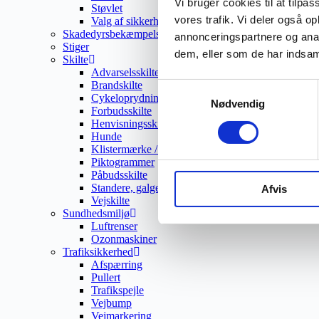
Vi bruger cookies til at tilpas
Støvlet
vores trafik. Vi deler også 
Valg af sikkerhedssko
Skadedyrsbekæmpelse
annonceringspartnere og anal
Stiger
dem, eller som de har indsaml
Skilte
Advarselsskilte
Brandskilte
Samtykkevalg
Cykeloprydning
Nødvendig
Forbudsskilte
Henvisningsskilte
Hunde
Klistermærke / Markat
Piktogrammer
Påbudsskilte
Standere, galger og beslag
Afvis
Vejskilte
Sundhedsmiljø
Luftrenser
Ozonmaskiner
Trafiksikkerhed
Afspærring
Pullert
Trafikspejle
Vejbump
Vejmarkering