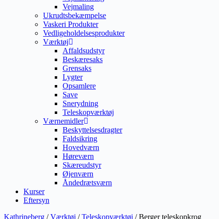
Vejmaling
Ukrudtsbekæmpelse
Vaskeri Produkter
Vedligeholdelsesprodukter
Værktøj
Affaldsudstyr
Beskæresaks
Grensaks
Lygter
Opsamlere
Save
Snerydning
Teleskopværktøj
Værnemidler
Beskyttelsesdragter
Faldsikring
Hovedværn
Høreværn
Skæreudstyr
Øjenværn
Åndedrætsværn
Kurser
Eftersyn
Kathrineberg
/
Værktøj
/
Teleskopværktøj
/ Berger teleskopkrog