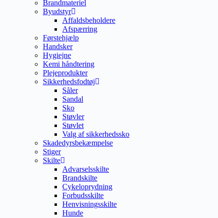
Brandmateriel
Byudstyr
Affaldsbeholdere
Afspærring
Førstehjælp
Handsker
Hygiejne
Kemi håndtering
Plejeprodukter
Sikkerhedsfodtøj
Såler
Sandal
Sko
Støvler
Støvlet
Valg af sikkerhedssko
Skadedyrsbekæmpelse
Stiger
Skilte
Advarselsskilte
Brandskilte
Cykeloprydning
Forbudsskilte
Henvisningsskilte
Hunde