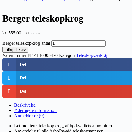
Berger teleskopkrog
kr.
555,00
Inkl. moms
Berger teleskopkrog antal
Tilføj til kurv
Varenummer
FF-4130005470
Kategori
Teleskopværktøj
Del
Del
Del
Beskrivelse
Yderligere information
Anmeldelser (0)
Let monteret teleskopkrog, af højkvalitets aluminium.
Anvendelig til alle ArboRa-pid teleskopstænger.