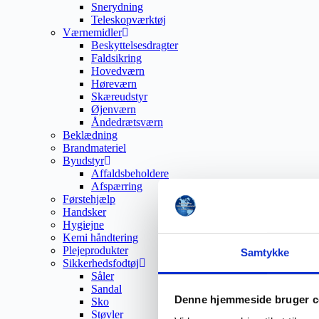
Snerydning
Teleskopværktøj
Værnemidler
Beskyttelsesdragter
Faldsikring
Hovedværn
Høreværn
Skæreudstyr
Øjenværn
Åndedrætsværn
Beklædning
Brandmateriel
Byudstyr
Affaldsbeholdere
Afspærring
Førstehjælp
Handsker
Hygiejne
Kemi håndtering
Plejeprodukter
Samtykke
Sikkerhedsfodtøj
Såler
Sandal
Denne hjemmeside bruger c
Sko
Støvler