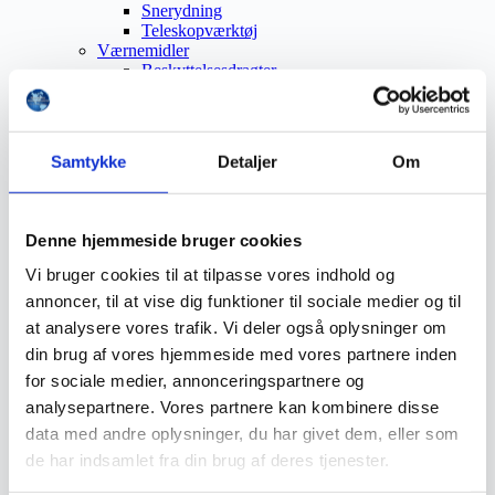
Snerydning
Teleskopværktøj
Værnemidler
Beskyttelsesdragter
Faldsikring
Hovedværn
Høreværn
Skæreudstyr
Samtykke
Detaljer
Om
Øjenværn
Åndedrætsværn
Beklædning
Brandmateriel
Denne hjemmeside bruger cookies
Byudstyr
Affaldsbeholdere
Vi bruger cookies til at tilpasse vores indhold og
Afspærring
annoncer, til at vise dig funktioner til sociale medier og til
Førstehjælp
at analysere vores trafik. Vi deler også oplysninger om
Handsker
Hygiejne
din brug af vores hjemmeside med vores partnere inden
Kemi håndtering
for sociale medier, annonceringspartnere og
Plejeprodukter
analysepartnere. Vores partnere kan kombinere disse
Sikkerhedsfodtøj
Såler
data med andre oplysninger, du har givet dem, eller som
Sandal
de har indsamlet fra din brug af deres tjenester.
Sko
Støvler