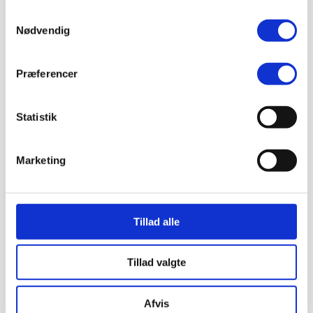
Støvlet
Samtykkevalg
Valg af sikkerhedssko
Nødvendig
Skadedyrsbekæmpelse
Stiger
Skilte
Advarselsskilte
Præferencer
Brandskilte
Cykeloprydning
Forbudsskilte
Statistik
Henvisningsskilte
Hunde
Klistermærke / Markat
Piktogrammer
Marketing
Påbudsskilte
Standere, galger og beslag
Vejskilte
Sundhedsmiljø
Tillad alle
Luftrenser
Ozonmaskiner
Trafiksikkerhed
Afspærring
Tillad valgte
Pullert
Trafikspejle
Vejbump
Afvis
Vejmarkering