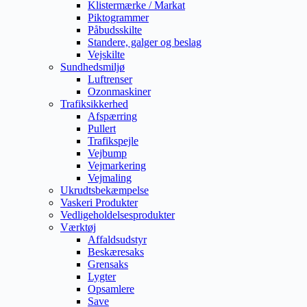
Klistermærke / Markat
Piktogrammer
Påbudsskilte
Standere, galger og beslag
Vejskilte
Sundhedsmiljø
Luftrenser
Ozonmaskiner
Trafiksikkerhed
Afspærring
Pullert
Trafikspejle
Vejbump
Vejmarkering
Vejmaling
Ukrudtsbekæmpelse
Vaskeri Produkter
Vedligeholdelsesprodukter
Værktøj
Affaldsudstyr
Beskæresaks
Grensaks
Lygter
Opsamlere
Save