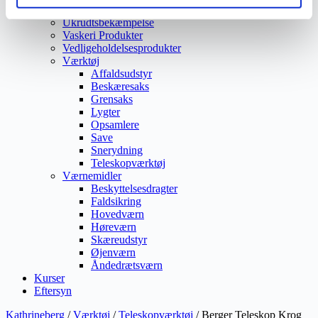
Vejmaling
Ukrudtsbekæmpelse
Vaskeri Produkter
Vedligeholdelsesprodukter
Værktøj
Affaldsudstyr
Beskæresaks
Grensaks
Lygter
Opsamlere
Save
Snerydning
Teleskopværktøj
Værnemidler
Beskyttelsesdragter
Faldsikring
Hovedværn
Høreværn
Skæreudstyr
Øjenværn
Åndedrætsværn
Kurser
Eftersyn
Kathrineberg
/
Værktøj
/
Teleskopværktøj
/ Berger Teleskop Krog