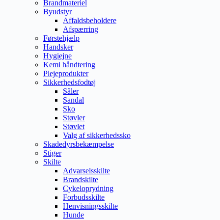
Brandmateriel
Byudstyr
Affaldsbeholdere
Afspærring
Førstehjælp
Handsker
Hygiejne
Kemi håndtering
Plejeprodukter
Sikkerhedsfodtøj
Såler
Sandal
Sko
Støvler
Støvlet
Valg af sikkerhedssko
Skadedyrsbekæmpelse
Stiger
Skilte
Advarselsskilte
Brandskilte
Cykeloprydning
Forbudsskilte
Henvisningsskilte
Hunde