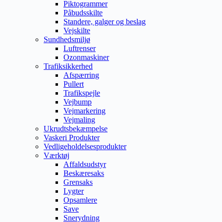
Piktogrammer
Påbudsskilte
Standere, galger og beslag
Vejskilte
Sundhedsmiljø
Luftrenser
Ozonmaskiner
Trafiksikkerhed
Afspærring
Pullert
Trafikspejle
Vejbump
Vejmarkering
Vejmaling
Ukrudtsbekæmpelse
Vaskeri Produkter
Vedligeholdelsesprodukter
Værktøj
Affaldsudstyr
Beskæresaks
Grensaks
Lygter
Opsamlere
Save
Snerydning