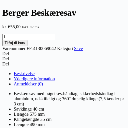
Berger Beskæresav
kr.
655,00
Inkl. moms
Berger
Beskæresav
Tilføj til kurv
antal
Varenummer
FF-4130069042
Kategori
Save
Del
Del
Del
Beskrivelse
Yderligere information
Anmeldelser (0)
Beskæresav med bøgetræs-håndtag, sikkerhedshåndtag i
aluminium, udskifteligt og 360° drejelig klinge (7,5 tænder pr.
3 cm)
Savklinge 40 cm
Længde 575 mm
Klingelængde 35 cm
Længde 490 mm