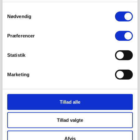
Valg af sikkerhedssko
Skadedyrsbekæmpelse
Samtykkevalg
Stiger
Nødvendig
Skilte
Advarselsskilte
Brandskilte
Præferencer
Cykeloprydning
Forbudsskilte
Henvisningsskilte
Hunde
Statistik
Klistermærke / Markat
Piktogrammer
Påbudsskilte
Marketing
Standere, galger og beslag
Vejskilte
Sundhedsmiljø
Luftrenser
Ozonmaskiner
Tillad alle
Trafiksikkerhed
Afspærring
Pullert
Tillad valgte
Trafikspejle
Vejbump
Vejmarkering
Afvis
Vejmaling