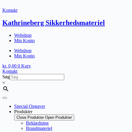
Fortsæt
til
Kontakt
indhold
Kathrineberg Sikkerhedsmateriel
Webshop
Min Konto
Webshop
Min Konto
kr.
0,00
0
Kurv
Kontakt
Søg
×
Special Opgaver
Produkter
Close Produkter
Open Produkter
Beklædning
Brandmateriel