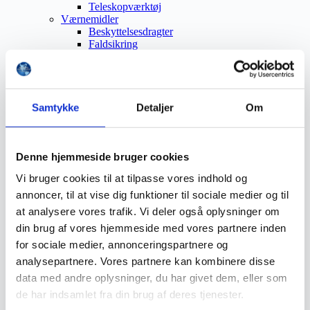
Teleskopværktøj
Værnemidler
Beskyttelsesdragter
Faldsikring
Hovedværn
Høreværn
Skæreudstyr
Øjenværn
Åndedrætsværn
Samtykke
Detaljer
Om
Beklædning
Brandmateriel
Byudstyr
Affaldsbeholdere
Denne hjemmeside bruger cookies
Afspærring
Vi bruger cookies til at tilpasse vores indhold og
Førstehjælp
Handsker
annoncer, til at vise dig funktioner til sociale medier og til
Hygiejne
at analysere vores trafik. Vi deler også oplysninger om
Kemi håndtering
din brug af vores hjemmeside med vores partnere inden
Plejeprodukter
Sikkerhedsfodtøj
for sociale medier, annonceringspartnere og
Såler
analysepartnere. Vores partnere kan kombinere disse
Sandal
data med andre oplysninger, du har givet dem, eller som
Sko
Støvler
de har indsamlet fra din brug af deres tjenester.
Støvlet