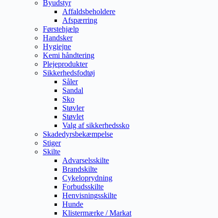
Byudstyr
Affaldsbeholdere
Afspærring
Førstehjælp
Handsker
Hygiejne
Kemi håndtering
Plejeprodukter
Sikkerhedsfodtøj
Såler
Sandal
Sko
Støvler
Støvlet
Valg af sikkerhedssko
Skadedyrsbekæmpelse
Stiger
Skilte
Advarselsskilte
Brandskilte
Cykeloprydning
Forbudsskilte
Henvisningsskilte
Hunde
Klistermærke / Markat