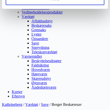
Ukrudtsbekæmpelse
Vaskeri Produkter
Vedligeholdelsesprodukter
Værktøj
Affaldsudstyr
Beskæresaks
Grensaks
Lygter
Opsamlere
Save
Snerydning
Teleskopværktøj
Værnemidler
Beskyttelsesdragter
Faldsikring
Hovedværn
Høreværn
Skæreudstyr
Øjenværn
Åndedrætsværn
Kurser
Eftersyn
Kathrineberg
/
Værktøj
/
Save
/ Berger Beskæresav