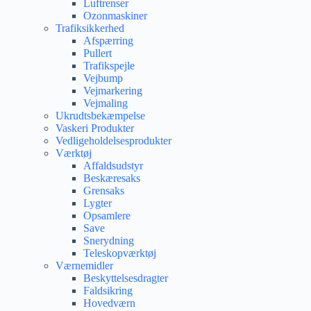
Luftrenser
Ozonmaskiner
Trafiksikkerhed
Afspærring
Pullert
Trafikspejle
Vejbump
Vejmarkering
Vejmaling
Ukrudtsbekæmpelse
Vaskeri Produkter
Vedligeholdelsesprodukter
Værktøj
Affaldsudstyr
Beskæresaks
Grensaks
Lygter
Opsamlere
Save
Snerydning
Teleskopværktøj
Værnemidler
Beskyttelsesdragter
Faldsikring
Hovedværn