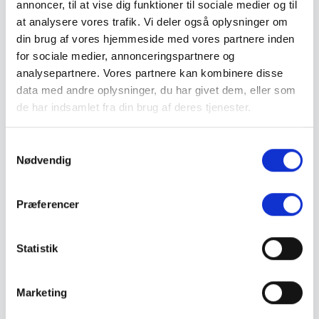
annoncer, til at vise dig funktioner til sociale medier og til
Brandskilte
Cykeloprydning
at analysere vores trafik. Vi deler også oplysninger om
Forbudsskilte
din brug af vores hjemmeside med vores partnere inden
Henvisningsskilte
for sociale medier, annonceringspartnere og
Hunde
Klistermærke / Markat
analysepartnere. Vores partnere kan kombinere disse
Piktogrammer
data med andre oplysninger, du har givet dem, eller som
Påbudsskilte
de har indsamlet fra din brug af deres tjenester.
Standere, galger og beslag
Vejskilte
Sundhedsmiljø
S
Luftrenser
Ozonmaskiner
Nødvendig
a
Trafiksikkerhed
m
Afspærring
t
Pullert
Præferencer
Trafikspejle
y
Vejbump
k
Vejmarkering
k
Statistik
Vejmaling
Ukrudtsbekæmpelse
e
Vaskeri Produkter
v
Vedligeholdelsesprodukter
Marketing
a
Værktøj
Affaldsudstyr
l