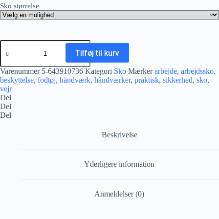
Sko størrelse
Beat
Wns
Tilføj til kurv
Low
Blue
Varenummer
5-643910736
Kategori
Sko
Mærker
arbejde
,
arbejdssko
,
antal
beskyttelse
,
fodtøj
,
håndværk
,
håndværker
,
praktisk
,
sikkerhed
,
sko
,
vejr
Del
Del
Del
Beskrivelse
Yderligere information
Anmeldelser (0)