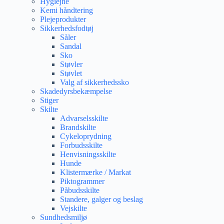
Hygiejne
Kemi håndtering
Plejeprodukter
Sikkerhedsfodtøj
Såler
Sandal
Sko
Støvler
Støvlet
Valg af sikkerhedssko
Skadedyrsbekæmpelse
Stiger
Skilte
Advarselsskilte
Brandskilte
Cykeloprydning
Forbudsskilte
Henvisningsskilte
Hunde
Klistermærke / Markat
Piktogrammer
Påbudsskilte
Standere, galger og beslag
Vejskilte
Sundhedsmiljø