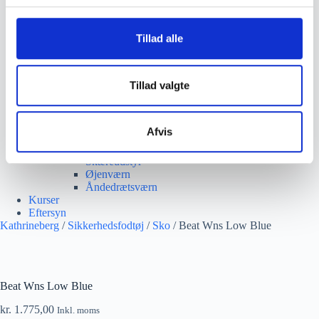
Beskæresaks
g
Grensaks
Lygter
Tillad alle
Opsamlere
Save
Snerydning
Teleskopværktøj
Tillad valgte
Værnemidler
Beskyttelsesdragter
Faldsikring
Afvis
Hovedværn
Høreværn
Skæreudstyr
Øjenværn
Åndedrætsværn
Kurser
Eftersyn
Kathrineberg
/
Sikkerhedsfodtøj
/
Sko
/ Beat Wns Low Blue
Beat Wns Low Blue
kr.
1.775,00
Inkl. moms