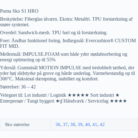
Puma Sko S1 HRO
Beskyttelse: Fiberglas tåværn. Ekstra: Metalfri. TPU forstærkning af
snøre systemet.
Overdel: Sandwich-mesh. TPU hæl og tå forstærkning.
Foer: Åndbar funktionel foring. Indlægssål: Evercushion® CUSTOM
FIT MID.
Mellemsål: IMPULSE.FOAM som både yder stødabsorbering og
energi optimering op til 55%
Ydersål: Gummisål MOTION IMPULSE med tredobbelt tæthed, der
yder høj slidstyrke på grove og hårde underlag. Varmebestandig op til
300°C. Maksimal dæmpning, stabilitet og komfort.
Størrelser: 36 – 42
Velegnet til: Let industri / Logistik ★★★★★ Sort industri ★
Entreprenør / Tungt byggeri ★ɠ Håndværk / Servicefag ★★★★
Sko størrelse
36
,
37
,
38
,
39
,
40
,
41
,
42