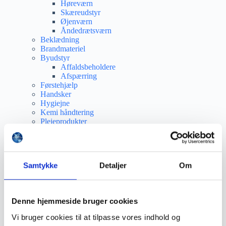
Høreværn
Skæreudstyr
Øjenværn
Åndedrætsværn
Beklædning
Brandmateriel
Byudstyr
Affaldsbeholdere
Afspærring
Førstehjælp
Handsker
Hygiejne
Kemi håndtering
Plejeprodukter
Sikkerhedsfodtøj
Såler
Sandal
Sko
Samtykke
Detaljer
Om
Støvler
Støvlet
Valg af sikkerhedssko
Skadedyrsbekæmpelse
Denne hjemmeside bruger cookies
Stiger
Skilte
Vi bruger cookies til at tilpasse vores indhold og
Advarselsskilte