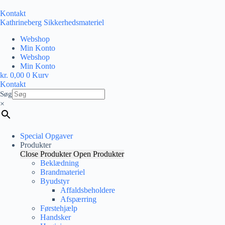
Fortsæt
til
Kontakt
indhold
Kathrineberg Sikkerhedsmateriel
Webshop
Min Konto
Webshop
Min Konto
kr.
0,00
0
Kurv
Kontakt
Søg
×
Special Opgaver
Produkter
Close Produkter
Open Produkter
Beklædning
Brandmateriel
Byudstyr
Affaldsbeholdere
Afspærring
Førstehjælp
Handsker