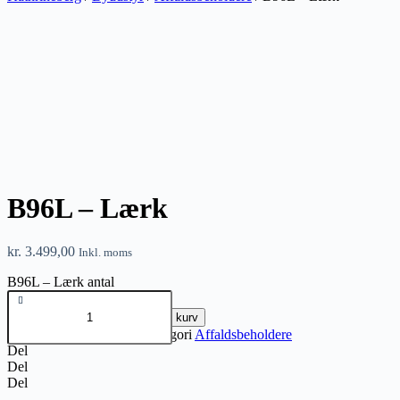
B96L – Lærk
kr.
3.499,00
Inkl. moms
B96L – Lærk antal
Tilføj til kurv
Varenummer
BR-B96L
Kategori
Affaldsbeholdere
Del
Del
Del