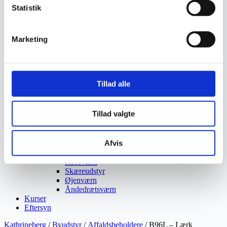
Vejmaling
Statistik
Ukrudtsbekæmpelse
Vaskeri Produkter
Vedligeholdelsesprodukter
Marketing
Værktøj
Affaldsudstyr
Beskæresaks
Grensaks
Lygter
Tillad alle
Opsamlere
Save
Snerydning
Tillad valgte
Teleskopværktøj
Værnemidler
Beskyttelsesdragter
Afvis
Faldsikring
Hovedværn
Høreværn
Skæreudstyr
Øjenværn
Åndedrætsværn
Kurser
Eftersyn
Kathrineberg
/
Byudstyr
/
Affaldsbeholdere
/ B96L – Lærk