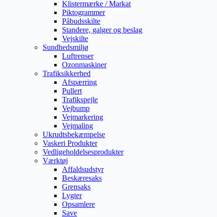
Klistermærke / Markat
Piktogrammer
Påbudsskilte
Standere, galger og beslag
Vejskilte
Sundhedsmiljø
Luftrenser
Ozonmaskiner
Trafiksikkerhed
Afspærring
Pullert
Trafikspejle
Vejbump
Vejmarkering
Vejmaling
Ukrudtsbekæmpelse
Vaskeri Produkter
Vedligeholdelsesprodukter
Værktøj
Affaldsudstyr
Beskæresaks
Grensaks
Lygter
Opsamlere
Save