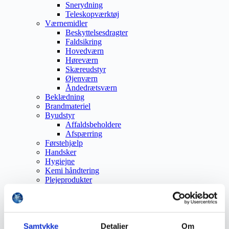
Snerydning
Teleskopværktøj
Værnemidler
Beskyttelsesdragter
Faldsikring
Hovedværn
Høreværn
Skæreudstyr
Øjenværn
Åndedrætsværn
Beklædning
Brandmateriel
Byudstyr
Affaldsbeholdere
Afspærring
Førstehjælp
Handsker
Hygiejne
Kemi håndtering
Plejeprodukter
Sikkerhedsfodtøj
Såler
Sandal
Sko
Støvler
Samtykke
Detaljer
Om