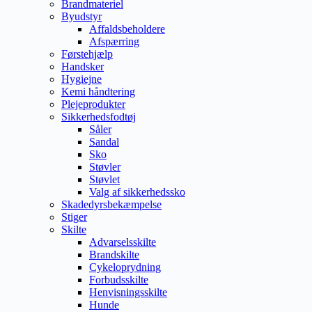
Brandmateriel
Byudstyr
Affaldsbeholdere
Afspærring
Førstehjælp
Handsker
Hygiejne
Kemi håndtering
Plejeprodukter
Sikkerhedsfodtøj
Såler
Sandal
Sko
Støvler
Støvlet
Valg af sikkerhedssko
Skadedyrsbekæmpelse
Stiger
Skilte
Advarselsskilte
Brandskilte
Cykeloprydning
Forbudsskilte
Henvisningsskilte
Hunde