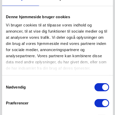
Støvlet
Valg af sikkerhedssko
Skadedyrsbekæmpelse
Denne hjemmeside bruger cookies
Stiger
Skilte
Vi bruger cookies til at tilpasse vores indhold og
Advarselsskilte
Brandskilte
annoncer, til at vise dig funktioner til sociale medier og til
Cykeloprydning
at analysere vores trafik. Vi deler også oplysninger om
Forbudsskilte
din brug af vores hjemmeside med vores partnere inden
Henvisningsskilte
Hunde
for sociale medier, annonceringspartnere og
Klistermærke / Markat
analysepartnere. Vores partnere kan kombinere disse
Piktogrammer
data med andre oplysninger, du har givet dem, eller som
Påbudsskilte
Standere, galger og beslag
de har indsamlet fra din brug af deres tjenester.
Vejskilte
Sundhedsmiljø
Luftrenser
Samtykkevalg
Ozonmaskiner
Nødvendig
Trafiksikkerhed
Afspærring
Pullert
Præferencer
Trafikspejle
Vejbump
Vejmarkering