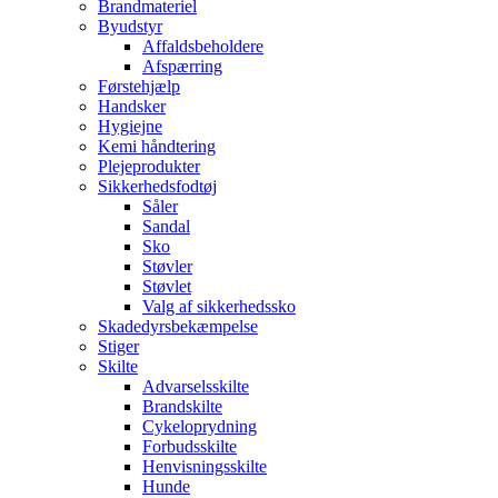
Brandmateriel
Byudstyr
Affaldsbeholdere
Afspærring
Førstehjælp
Handsker
Hygiejne
Kemi håndtering
Plejeprodukter
Sikkerhedsfodtøj
Såler
Sandal
Sko
Støvler
Støvlet
Valg af sikkerhedssko
Skadedyrsbekæmpelse
Stiger
Skilte
Advarselsskilte
Brandskilte
Cykeloprydning
Forbudsskilte
Henvisningsskilte
Hunde