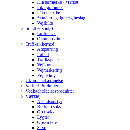
Klistermærke / Markat
Piktogrammer
Påbudsskilte
Standere, galger og beslag
Vejskilte
Sundhedsmiljø
Luftrenser
Ozonmaskiner
Trafiksikkerhed
Afspærring
Pullert
Trafikspejle
Vejbump
Vejmarkering
Vejmaling
Ukrudtsbekæmpelse
Vaskeri Produkter
Vedligeholdelsesprodukter
Værktøj
Affaldsudstyr
Beskæresaks
Grensaks
Lygter
Opsamlere
Save