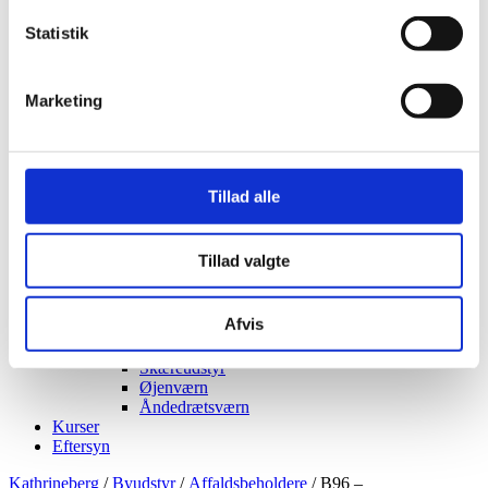
Vejmaling
Statistik
Ukrudtsbekæmpelse
Vaskeri Produkter
Vedligeholdelsesprodukter
Værktøj
Marketing
Affaldsudstyr
Beskæresaks
Grensaks
Lygter
Opsamlere
Tillad alle
Save
Snerydning
Teleskopværktøj
Tillad valgte
Værnemidler
Beskyttelsesdragter
Faldsikring
Afvis
Hovedværn
Høreværn
Skæreudstyr
Øjenværn
Åndedrætsværn
Kurser
Eftersyn
Kathrineberg
/
Byudstyr
/
Affaldsbeholdere
/ B96 –