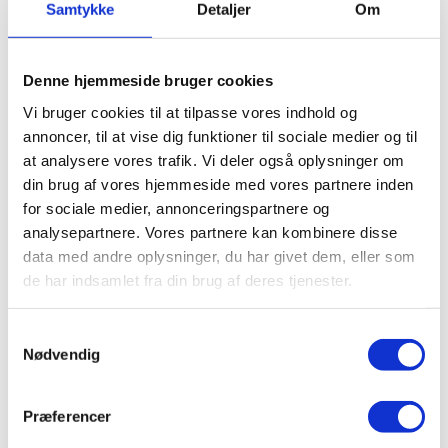
Samtykke
Detaljer
Om
Støvlet
Valg af sikkerhedssko
Skadedyrsbekæmpelse
Stiger
Denne hjemmeside bruger cookies
Skilte
Advarselsskilte
Vi bruger cookies til at tilpasse vores indhold og
Brandskilte
annoncer, til at vise dig funktioner til sociale medier og til
Cykeloprydning
Forbudsskilte
at analysere vores trafik. Vi deler også oplysninger om
Henvisningsskilte
din brug af vores hjemmeside med vores partnere inden
Hunde
for sociale medier, annonceringspartnere og
Klistermærke / Markat
Piktogrammer
analysepartnere. Vores partnere kan kombinere disse
Påbudsskilte
data med andre oplysninger, du har givet dem, eller som
Standere, galger og beslag
de har indsamlet fra din brug af deres tjenester.
Vejskilte
Sundhedsmiljø
Luftrenser
Samtykkevalg
Ozonmaskiner
Trafiksikkerhed
Nødvendig
Afspærring
Pullert
Trafikspejle
Præferencer
Vejbump
Vejmarkering