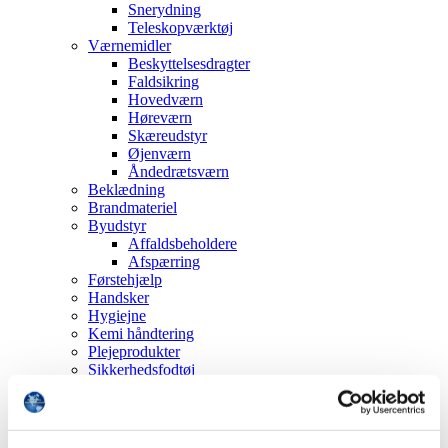
Snerydning
Teleskopværktøj
Værnemidler
Beskyttelsesdragter
Faldsikring
Hovedværn
Høreværn
Skæreudstyr
Øjenværn
Åndedrætsværn
Beklædning
Brandmateriel
Byudstyr
Affaldsbeholdere
Afspærring
Førstehjælp
Handsker
Hygiejne
Kemi håndtering
Plejeprodukter
Sikkerhedsfodtøj
Såler
Sandal
Sko
Støvler