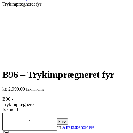
Trykimprægneret fyr
B96 – Trykimprægneret fyr
kr.
2.999,00
Inkl. moms
B96 -
Trykimprægneret
fyr antal
Tilføj til kurv
Varenummer
BR-B96
Kategori
Affaldsbeholdere
Del