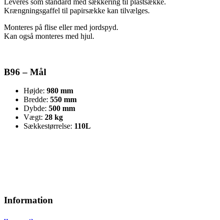
Leveres som standard med sækkering til plastsække.
Krængningsgaffel til papirsække kan tilvælges.
Monteres på flise eller med jordspyd.
Kan også monteres med hjul.
B96 – Mål
Højde:
980 mm
Bredde:
550 mm
Dybde:
500 mm
Vægt:
28 kg
Sækkestørrelse:
110L
Information