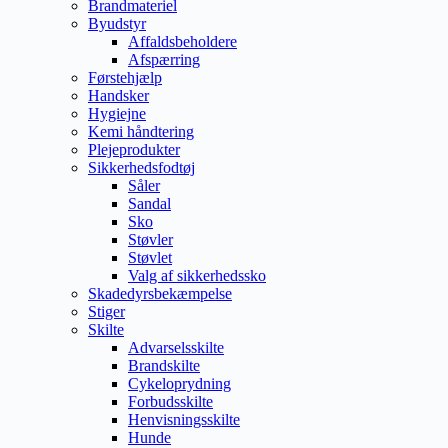
Brandmateriel
Byudstyr
Affaldsbeholdere
Afspærring
Førstehjælp
Handsker
Hygiejne
Kemi håndtering
Plejeprodukter
Sikkerhedsfodtøj
Såler
Sandal
Sko
Støvler
Støvlet
Valg af sikkerhedssko
Skadedyrsbekæmpelse
Stiger
Skilte
Advarselsskilte
Brandskilte
Cykeloprydning
Forbudsskilte
Henvisningsskilte
Hunde