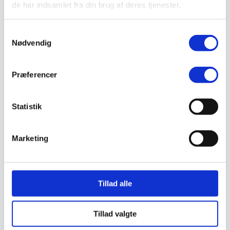
de har indsamlet fra din brug af deres tjenester.
Støvlet
Valg af sikkerhedssko
Skadedyrsbekæmpelse
Samtykkevalg
Stiger
Nødvendig
Skilte
Advarselsskilte
Brandskilte
Cykeloprydning
Præferencer
Forbudsskilte
Henvisningsskilte
Hunde
Statistik
Klistermærke / Markat
Piktogrammer
Påbudsskilte
Standere, galger og beslag
Marketing
Vejskilte
Sundhedsmiljø
Luftrenser
Ozonmaskiner
Trafiksikkerhed
Tillad alle
Afspærring
Pullert
Trafikspejle
Tillad valgte
Vejbump
Vejmarkering