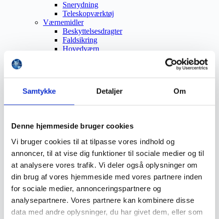
Snerydning
Teleskopværktøj
Værnemidler
Beskyttelsesdragter
Faldsikring
Hovedværn
Høreværn
Skæreudstyr
Øjenværn
Åndedrætsværn
Samtykke
Detaljer
Om
Beklædning
Brandmateriel
Byudstyr
Affaldsbeholdere
Denne hjemmeside bruger cookies
Afspærring
Førstehjælp
Vi bruger cookies til at tilpasse vores indhold og
Handsker
annoncer, til at vise dig funktioner til sociale medier og til
Hygiejne
Kemi håndtering
at analysere vores trafik. Vi deler også oplysninger om
Plejeprodukter
din brug af vores hjemmeside med vores partnere inden
Sikkerhedsfodtøj
for sociale medier, annonceringspartnere og
Såler
Sandal
analysepartnere. Vores partnere kan kombinere disse
Sko
data med andre oplysninger, du har givet dem, eller som
Støvler