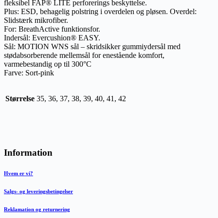
fleksibel FAP® LITE perforerings beskyttelse.
Plus: ESD, behagelig polstring i overdelen og pløsen. Overdel:
Slidstærk mikrofiber.
For: BreathActive funktionsfor.
Indersål: Evercushion® EASY.
Sål: MOTION WNS sål – skridsikker gummiydersål med
stødabsorberende mellemsål for enestående komfort,
varmebestandig op til 300°C
Farve: Sort-pink
Størrelse
35, 36, 37, 38, 39, 40, 41, 42
Information
Hvem er vi?
Salgs- og leveringsbetingelser
Reklamation og returnering