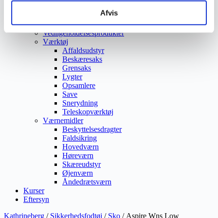
Vejmaling
Afvis
Ukrudtsbekæmpelse
Vaskeri Produkter
Vedligeholdelsesprodukter
Værktøj
Affaldsudstyr
Beskæresaks
Grensaks
Lygter
Opsamlere
Save
Snerydning
Teleskopværktøj
Værnemidler
Beskyttelsesdragter
Faldsikring
Hovedværn
Høreværn
Skæreudstyr
Øjenværn
Åndedrætsværn
Kurser
Eftersyn
Kathrineberg
/
Sikkerhedsfodtøj
/
Sko
/ Aspire Wns Low