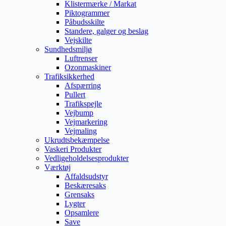
Klistermærke / Markat
Piktogrammer
Påbudsskilte
Standere, galger og beslag
Vejskilte
Sundhedsmiljø
Luftrenser
Ozonmaskiner
Trafiksikkerhed
Afspærring
Pullert
Trafikspejle
Vejbump
Vejmarkering
Vejmaling
Ukrudtsbekæmpelse
Vaskeri Produkter
Vedligeholdelsesprodukter
Værktøj
Affaldsudstyr
Beskæresaks
Grensaks
Lygter
Opsamlere
Save