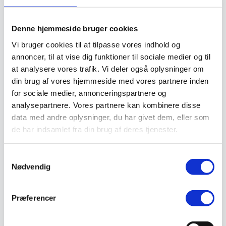
Støvlet
Valg af sikkerhedssko
Skadedyrsbekæmpelse
Denne hjemmeside bruger cookies
Stiger
Skilte
Vi bruger cookies til at tilpasse vores indhold og
Advarselsskilte
annoncer, til at vise dig funktioner til sociale medier og til
Brandskilte
at analysere vores trafik. Vi deler også oplysninger om
Cykeloprydning
Forbudsskilte
din brug af vores hjemmeside med vores partnere inden
Henvisningsskilte
for sociale medier, annonceringspartnere og
Hunde
analysepartnere. Vores partnere kan kombinere disse
Klistermærke / Markat
Piktogrammer
data med andre oplysninger, du har givet dem, eller som
Påbudsskilte
de har indsamlet fra din brug af deres tjenester.
Standere, galger og beslag
Vejskilte
Sundhedsmiljø
Samtykkevalg
Luftrenser
Nødvendig
Ozonmaskiner
Trafiksikkerhed
Afspærring
Pullert
Præferencer
Trafikspejle
Vejbump
Vejmarkering