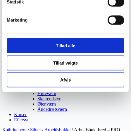
Statistik
Vejmaling
Ukrudtsbekæmpelse
Vaskeri Produkter
Vedligeholdelsesprodukter
Marketing
Værktøj
Affaldsudstyr
Beskæresaks
Grensaks
Tillad alle
Lygter
Opsamlere
Save
Snerydning
Tillad valgte
Teleskopværktøj
Værnemidler
Beskyttelsesdragter
Afvis
Faldsikring
Hovedværn
Høreværn
Skæreudstyr
Øjenværn
Åndedrætsværn
Kurser
Eftersyn
Kathrineberg
/
Stiger
/
Arbejdsbukke
/ Arbejdsbuk, bred – PRO