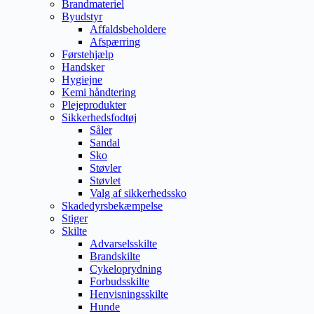
Brandmateriel
Byudstyr
Affaldsbeholdere
Afspærring
Førstehjælp
Handsker
Hygiejne
Kemi håndtering
Plejeprodukter
Sikkerhedsfodtøj
Såler
Sandal
Sko
Støvler
Støvlet
Valg af sikkerhedssko
Skadedyrsbekæmpelse
Stiger
Skilte
Advarselsskilte
Brandskilte
Cykeloprydning
Forbudsskilte
Henvisningsskilte
Hunde