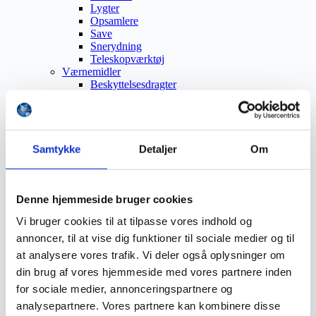
Lygter
Opsamlere
Save
Snerydning
Teleskopværktøj
Værnemidler
Beskyttelsesdragter
Faldsikring
Hovedværn
Høreværn
Skæreudstyr
Øjenværn
Samtykke
Detaljer
Om
Åndedrætsværn
Beklædning
Brandmateriel
Byudstyr
Denne hjemmeside bruger cookies
Affaldsbeholdere
Vi bruger cookies til at tilpasse vores indhold og
Afspærring
Førstehjælp
annoncer, til at vise dig funktioner til sociale medier og til
Handsker
at analysere vores trafik. Vi deler også oplysninger om
Hygiejne
din brug af vores hjemmeside med vores partnere inden
Kemi håndtering
Plejeprodukter
for sociale medier, annonceringspartnere og
Sikkerhedsfodtøj
analysepartnere. Vores partnere kan kombinere disse
Såler