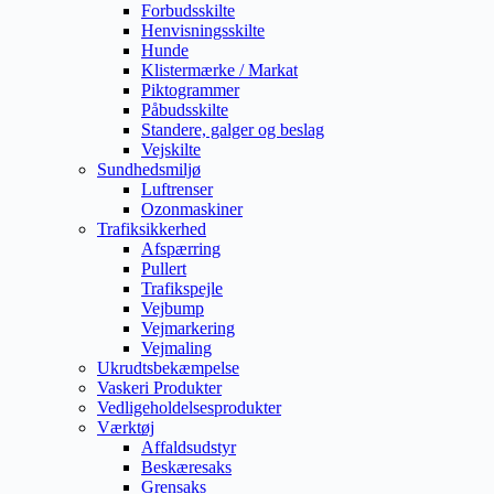
Forbudsskilte
Henvisningsskilte
Hunde
Klistermærke / Markat
Piktogrammer
Påbudsskilte
Standere, galger og beslag
Vejskilte
Sundhedsmiljø
Luftrenser
Ozonmaskiner
Trafiksikkerhed
Afspærring
Pullert
Trafikspejle
Vejbump
Vejmarkering
Vejmaling
Ukrudtsbekæmpelse
Vaskeri Produkter
Vedligeholdelsesprodukter
Værktøj
Affaldsudstyr
Beskæresaks
Grensaks