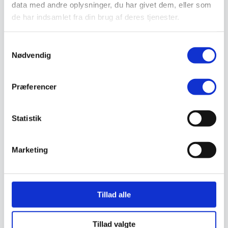
data med andre oplysninger, du har givet dem, eller som
Sandal
Sko
de har indsamlet fra din brug af deres tjenester.
Støvler
Støvlet
Valg af sikkerhedssko
Samtykkevalg
Skadedyrsbekæmpelse
Nødvendig
Stiger
Skilte
Advarselsskilte
Præferencer
Brandskilte
Cykeloprydning
Forbudsskilte
Henvisningsskilte
Statistik
Hunde
Klistermærke / Markat
Piktogrammer
Marketing
Påbudsskilte
Standere, galger og beslag
Vejskilte
Sundhedsmiljø
Luftrenser
Tillad alle
Ozonmaskiner
Trafiksikkerhed
Afspærring
Tillad valgte
Pullert