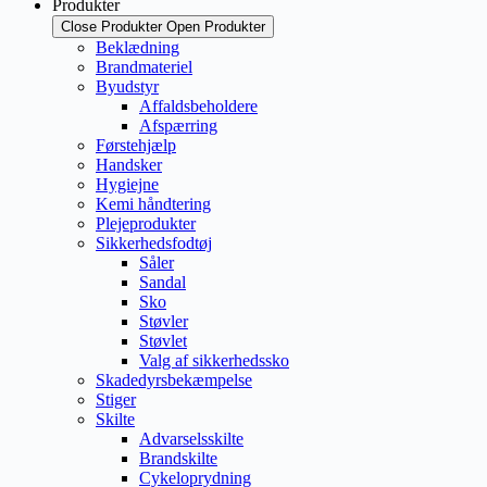
Produkter
Close Produkter
Open Produkter
Beklædning
Brandmateriel
Byudstyr
Affaldsbeholdere
Afspærring
Førstehjælp
Handsker
Hygiejne
Kemi håndtering
Plejeprodukter
Sikkerhedsfodtøj
Såler
Sandal
Sko
Støvler
Støvlet
Valg af sikkerhedssko
Skadedyrsbekæmpelse
Stiger
Skilte
Advarselsskilte
Brandskilte
Cykeloprydning