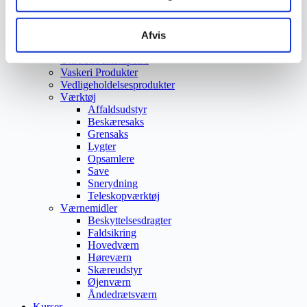
Trafikspejle
Vejbump
Afvis
Vejmarkering
Vejmaling
Ukrudtsbekæmpelse
Vaskeri Produkter
Vedligeholdelsesprodukter
Værktøj
Affaldsudstyr
Beskæresaks
Grensaks
Lygter
Opsamlere
Save
Snerydning
Teleskopværktøj
Værnemidler
Beskyttelsesdragter
Faldsikring
Hovedværn
Høreværn
Skæreudstyr
Øjenværn
Åndedrætsværn
Kurser