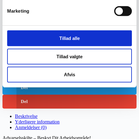
Marketing
A-Skilt
kr.
486,25
Inkl. moms
Tillad alle
A-Skilt antal
Tilføj til kurv
Tillad valgte
Varenummer
LM2678
Kategorier
Advarselsskilte
,
Skilte
Del
Afvis
Del
Del
Beskrivelse
Yderligere information
Anmeldelser (0)
Advarselsskilte – Beskyt Dit Arbejdsområde!