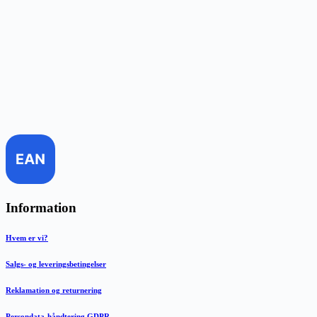
Information
Hvem er vi?
Salgs- og leveringsbetingelser
Reklamation og returnering
Persondata-håndtering GDPR