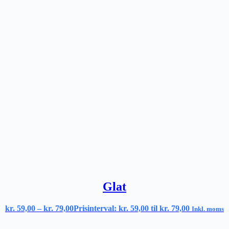
Glat
kr.
59,00
–
kr.
79,00
Prisinterval: kr. 59,00 til kr. 79,00
Inkl. moms