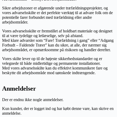
Sikre arbejdszoner er afgørende under træfældningsprojekter, og
vores advarselsskilte er det perfekte værktøj til at advare folk om de
potentielle farer forbundet med træfældning eller andre
arbejdsområder.
Vores advarselsskilte er fremstillet af holdbart materiale og designet
til at være tydelige og letlæselige, selv på afstand.
Med klare advarsler som “Fare! Træfældning i gang” eller “Adgang
Forbudt – Faldende Træer” kan du sikre, at alle, der nærmer sig
arbejdsområdet, er opmærksomme på risikoen og handler derefter.
Vores skilte lever op til de højeste sikkerhedsstandarder og er
velegnede til både midlertidige og permanente installationer.
Med vores advarselsskilte kan du effektivt kommunikere fare og
beskytte dit arbejdsområde mod uønskede indtrængende.
Anmeldelser
Der er endnu ikke nogle anmeldelser.
Kun kunder, der er logget ind og har købt denne vare, kan skrive en
anmeldelse.