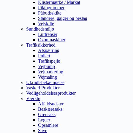
Klistermærke / Markat
Piktogrammer
Påbudsskilte
Standere, galger og beslag
Vejskilte
Sundhedsmiljø
Luftrenser
Ozonmaskiner
Trafiksikkerhed
Afspærring
Pullert
Trafikspejle
Vejbump
Vejmarkering
Vejmaling
Ukrudtsbekæmpelse
Vaskeri Produkter
Vedligeholdelsesprodukter
Værktøj
Affaldsudstyr
Beskæresaks
Grensaks
Lygter
Opsamlere
Save