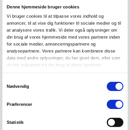
Vejmaling
Denne hjemmeside bruger cookies
Ukrudtsbekæmpelse
Vaskeri Produkter
Vi bruger cookies til at tilpasse vores indhold og
Vedligeholdelsesprodukter
annoncer, til at vise dig funktioner til sociale medier og til
Værktøj
at analysere vores trafik. Vi deler også oplysninger om
Affaldsudstyr
Beskæresaks
din brug af vores hjemmeside med vores partnere inden
Grensaks
for sociale medier, annonceringspartnere og
Lygter
analysepartnere. Vores partnere kan kombinere disse
Opsamlere
Save
data med andre oplysninger, du har givet dem, eller som
Snerydning
de har indsamlet fra din brug af deres tjenester.
Teleskopværktøj
Værnemidler
Beskyttelsesdragter
Samtykkevalg
Faldsikring
Nødvendig
Hovedværn
Høreværn
Skæreudstyr
Øjenværn
Præferencer
Åndedrætsværn
Kurser
Eftersyn
Statistik
Kathrineberg
/
Skilte
/
Advarselsskilte
/ A-Skilt