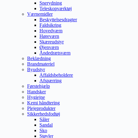
Snerydning
Teleskopværktøj
Værnemidler
Beskyttelsesdragter
Faldsikring
Hovedværn
Høreværn
Skæreudstyr
Øjenværn
Åndedrætsværn
Beklædning
Brandmateriel
Byudstyr
Affaldsbeholdere
Afspærring
Førstehjælp
Handsker
Hygiejne
Kemi håndtering
Plejeprodukter
Sikkerhedsfodtøj
Såler
Sandal
Sko
Støvler