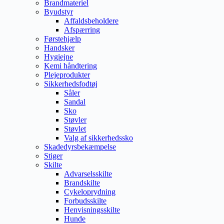
Brandmateriel
Byudstyr
Affaldsbeholdere
Afspærring
Førstehjælp
Handsker
Hygiejne
Kemi håndtering
Plejeprodukter
Sikkerhedsfodtøj
Såler
Sandal
Sko
Støvler
Støvlet
Valg af sikkerhedssko
Skadedyrsbekæmpelse
Stiger
Skilte
Advarselsskilte
Brandskilte
Cykeloprydning
Forbudsskilte
Henvisningsskilte
Hunde