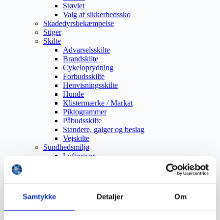
Støvlet
Valg af sikkerhedssko
Skadedyrsbekæmpelse
Stiger
Skilte
Advarselsskilte
Brandskilte
Cykeloprydning
Forbudsskilte
Henvisningsskilte
Hunde
Klistermærke / Markat
Piktogrammer
Påbudsskilte
Standere, galger og beslag
Vejskilte
Sundhedsmiljø
Luftrenser
Ozonmaskiner
Trafiksikkerhed
Afspærring
Pullert
Samtykke
Detaljer
Om
Trafikspejle
Vejbump
Vejmarkering