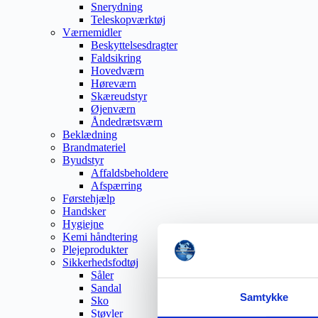
Snerydning
Teleskopværktøj
Værnemidler
Beskyttelsesdragter
Faldsikring
Hovedværn
Høreværn
Skæreudstyr
Øjenværn
Åndedrætsværn
Beklædning
Brandmateriel
Byudstyr
Affaldsbeholdere
Afspærring
Førstehjælp
Handsker
Hygiejne
Kemi håndtering
Plejeprodukter
Sikkerhedsfodtøj
Såler
Sandal
Samtykke
Sko
Støvler