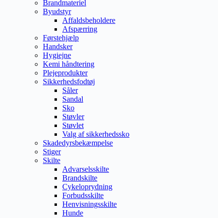
Brandmateriel
Byudstyr
Affaldsbeholdere
Afspærring
Førstehjælp
Handsker
Hygiejne
Kemi håndtering
Plejeprodukter
Sikkerhedsfodtøj
Såler
Sandal
Sko
Støvler
Støvlet
Valg af sikkerhedssko
Skadedyrsbekæmpelse
Stiger
Skilte
Advarselsskilte
Brandskilte
Cykeloprydning
Forbudsskilte
Henvisningsskilte
Hunde