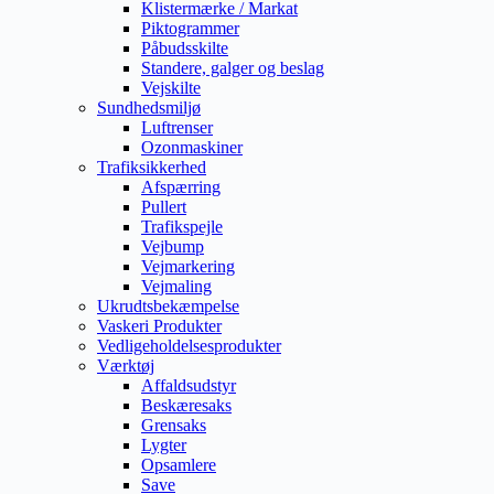
Klistermærke / Markat
Piktogrammer
Påbudsskilte
Standere, galger og beslag
Vejskilte
Sundhedsmiljø
Luftrenser
Ozonmaskiner
Trafiksikkerhed
Afspærring
Pullert
Trafikspejle
Vejbump
Vejmarkering
Vejmaling
Ukrudtsbekæmpelse
Vaskeri Produkter
Vedligeholdelsesprodukter
Værktøj
Affaldsudstyr
Beskæresaks
Grensaks
Lygter
Opsamlere
Save