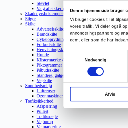
Støvlet
Valg af sikkerhedssko
Denne hjemmeside bruger c
Skadedyrsbekæmpelse
Stiger
Vi bruger cookies til at tilpas
Skilte
vores trafik. Vi deler også 
Advarselsskilte
annonceringspartnere og anal
Brandskilte
Cykeloprydning
dem, eller som de har indsaml
Forbudsskilte
Henvisningsskilte
Samtykkevalg
Hunde
Klistermærke / Markat
Nødvendig
Piktogrammer
Påbudsskilte
Standere, galger og beslag
Vejskilte
Sundhedsmiljø
Luftrenser
Afvis
Ozonmaskiner
Trafiksikkerhed
Afspærring
Pullert
Trafikspejle
Vejbump
Vejmarkering