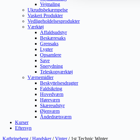
Vejmaling
Ukrudtsbekæmpelse
Vaskeri Produkter
Vedligeholdelsesprodukter
Værktøj
Affaldsudstyr
Beskæresaks
Grensaks
Lygter
Opsamlere
Save
Snerydning
Teleskopværktøj
Værnemidler
Beskyttelsesdragter
Faldsikring
Hovedværn
Høreværn
Skæreudstyr
Øjenværn
Åndedrætsværn
Kurser
Eftersyn
Kathrineberg
/
Handsker
/
Vinter
/ 1st Technic Winter