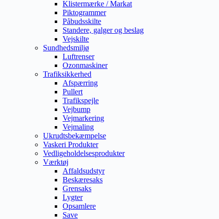
Klistermærke / Markat
Piktogrammer
Påbudsskilte
Standere, galger og beslag
Vejskilte
Sundhedsmiljø
Luftrenser
Ozonmaskiner
Trafiksikkerhed
Afspærring
Pullert
Trafikspejle
Vejbump
Vejmarkering
Vejmaling
Ukrudtsbekæmpelse
Vaskeri Produkter
Vedligeholdelsesprodukter
Værktøj
Affaldsudstyr
Beskæresaks
Grensaks
Lygter
Opsamlere
Save