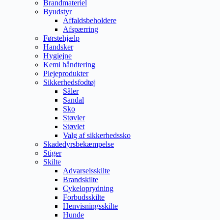
Brandmateriel
Byudstyr
Affaldsbeholdere
Afspærring
Førstehjælp
Handsker
Hygiejne
Kemi håndtering
Plejeprodukter
Sikkerhedsfodtøj
Såler
Sandal
Sko
Støvler
Støvlet
Valg af sikkerhedssko
Skadedyrsbekæmpelse
Stiger
Skilte
Advarselsskilte
Brandskilte
Cykeloprydning
Forbudsskilte
Henvisningsskilte
Hunde