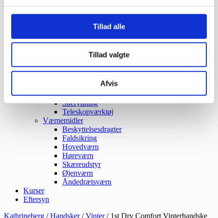
Vejmaling
Ukrudtsbekæmpelse
Vaskeri Produkter
Tillad alle
Vedligeholdelsesprodukter
Værktøj
Affaldsudstyr
Tillad valgte
Beskæresaks
Grensaks
Lygter
Afvis
Opsamlere
Save
Snerydning
Teleskopværktøj
Værnemidler
Beskyttelsesdragter
Faldsikring
Hovedværn
Høreværn
Skæreudstyr
Øjenværn
Åndedrætsværn
Kurser
Eftersyn
Kathrineberg
/
Handsker
/
Vinter
/ 1st Dry Comfort Vinterhandske