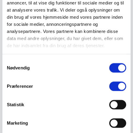
annoncer, til at vise dig funktioner til sociale medier og til
Støvlet
Valg af sikkerhedssko
at analysere vores trafik. Vi deler også oplysninger om
Skadedyrsbekæmpelse
din brug af vores hjemmeside med vores partnere inden
Stiger
for sociale medier, annonceringspartnere og
Skilte
Advarselsskilte
analysepartnere. Vores partnere kan kombinere disse
Brandskilte
data med andre oplysninger, du har givet dem, eller som
Cykeloprydning
de har indsamlet fra din brug af deres tjenester.
Forbudsskilte
Henvisningsskilte
Hunde
Samtykkevalg
Klistermærke / Markat
Piktogrammer
Nødvendig
Påbudsskilte
Standere, galger og beslag
Vejskilte
Præferencer
Sundhedsmiljø
Luftrenser
Ozonmaskiner
Statistik
Trafiksikkerhed
Afspærring
Pullert
Trafikspejle
Marketing
Vejbump
Vejmarkering