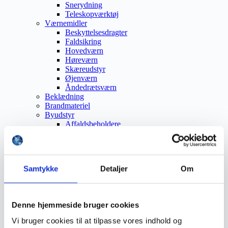
Snerydning
Teleskopværktøj
Værnemidler
Beskyttelsesdragter
Faldsikring
Hovedværn
Høreværn
Skæreudstyr
Øjenværn
Åndedrætsværn
Beklædning
Brandmateriel
Byudstyr
Affaldsbeholdere
Afspærring
Førstehjælp
Handsker
Hygiejne
Samtykke
Detaljer
Om
Kemi håndtering
Plejeprodukter
Sikkerhedsfodtøj
Såler
Denne hjemmeside bruger cookies
Sandal
Sko
Vi bruger cookies til at tilpasse vores indhold og
Støvler